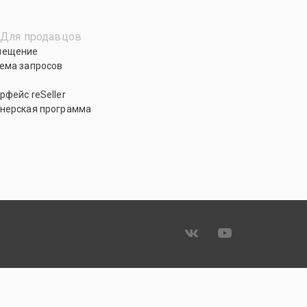
Для продавцов
мещение
ема запросов
рфейс reSeller
нерская программа