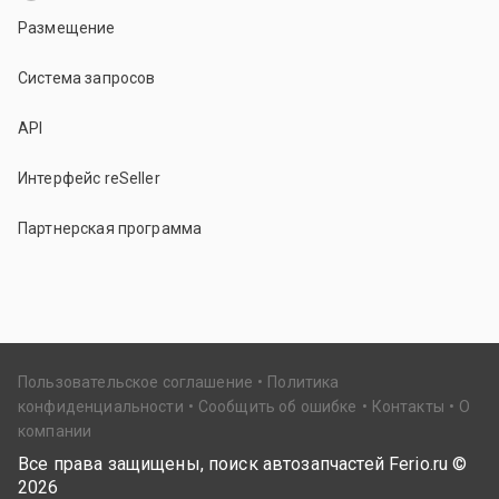
Размещение
Система запросов
API
Интерфейс reSeller
Партнерская программа
Пользовательское соглашение
Политика
конфиденциальности
Сообщить об ошибке
Контакты
О
компании
Все права защищены, поиск автозапчастей Ferio.ru ©
2026