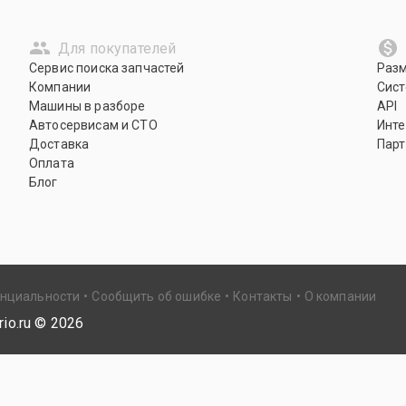
Для покупателей
Сервис поиска запчастей
Раз
Компании
Сист
Машины в разборе
API
Автосервисам и СТО
Инте
Доставка
Парт
Оплата
Блог
енциальности
Сообщить об ошибке
Контакты
О компании
io.ru ©
2026