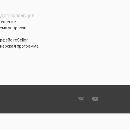
Для продавцов
мещение
ема запросов
рфейс reSeller
нерская программа