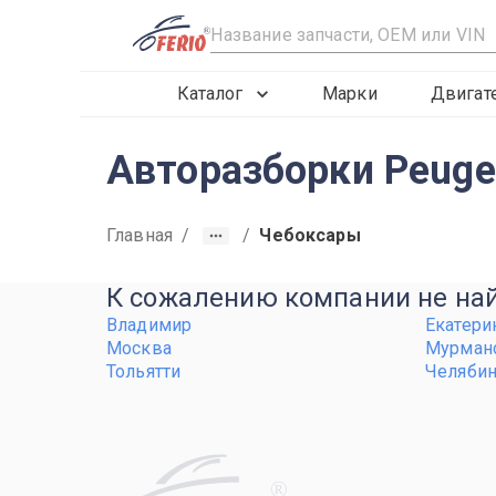
R
Каталог
Марки
Двигат
Авторазборки Peuge
Главная
/
/
Чебоксары
К сожалению компании не найд
Владимир
Екатери
Москва
Мурман
Тольятти
Челяби
R