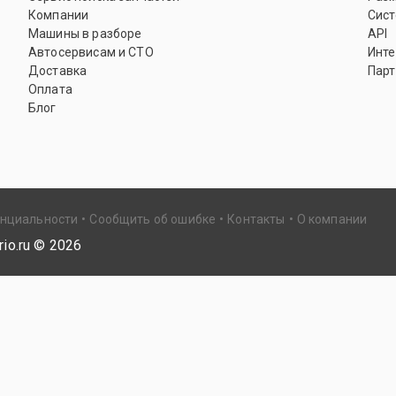
Компании
Сист
Машины в разборе
API
Автосервисам и СТО
Инте
Доставка
Парт
Оплата
Блог
енциальности
Сообщить об ошибке
Контакты
О компании
io.ru ©
2026