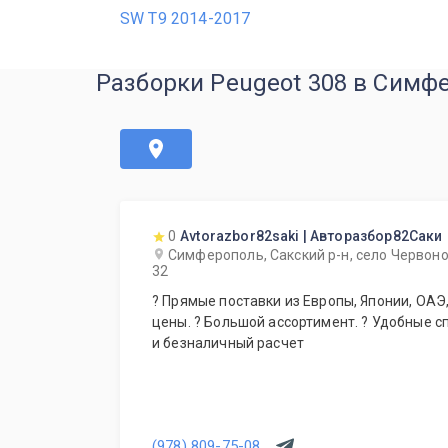
SW T9 2014-2017
Разборки Peugeot 308 в Симф
0
Avtorazbor82saki | Авторазбор82Саки
Симферополь, Сакский р-н, село Червоно
32
? Прямые поставки из Европы, Японии, ОАЭ, Кореи. ? Гарантия лучшей
цены. ? Большой ассортимент. ? Удобные 
и безналичный расчет
(978) 809-75-08