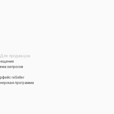
Для продавцов
мещение
ема запросов
рфейс reSeller
нерская программа