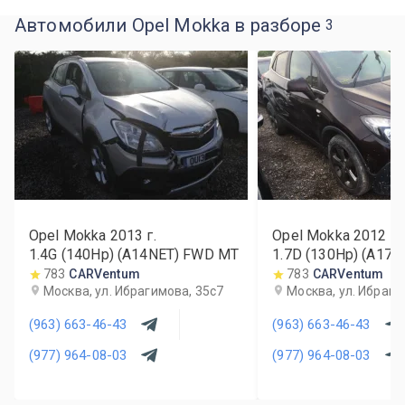
Автомобили Opel Mokka в разборе
3
Opel Mokka
2013
г.
Opel Mokka
2012
г.
1.4G (140Hp) (A14NET) FWD MT
1.7D (130Hp) (A17
783
CARVentum
783
CARVentum
Москва, ул. Ибрагимова, 35с7
Москва, ул. Ибраги
(963) 663-46-43
(963) 663-46-43
(977) 964-08-03
(977) 964-08-03