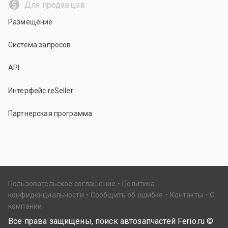
Для продавцов
Размещение
Система запросов
API
Интерфейс reSeller
Партнерская программа
Пользовательское соглашение
Политика
конфиденциальности
Сообщить об ошибке
Контакты
О
компании
Все права защищены, поиск автозапчастей Ferio.ru ©