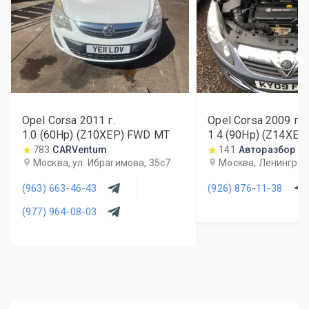
Opel Corsa
2011
г.
Opel Corsa
2009
г.
1.0 (60Hp) (Z10XEP) FWD MT
1.4 (90Hp) (Z14XEP
783
CARVentum
141
Авторазбор Op
Москва, ул. Ибрагимова, 35с7
Москва, Ленинградс
(963) 663-46-43
(926) 876-11-38
(977) 964-08-03