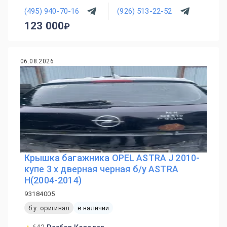
(495) 940-70-16
(926) 513-22-52
123 000
06.08.2026
Крышка багажника OPEL ASTRA J 2010-
купе 3 х дверная черная б/у ASTRA
H(2004-2014)
93184005
б.у. оригинал
в наличии