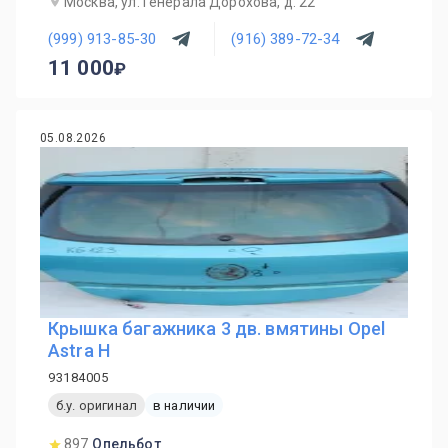
Москва, ул. Генерала Дорохова, д. 22
(999) 913-85-30
(916) 389-72-34
11 000
05.08.2026
Крышка багажника 3 дв. вмятины Opel
Astra H
93184005
б.у. оригинал
в наличии
897
Опельбот