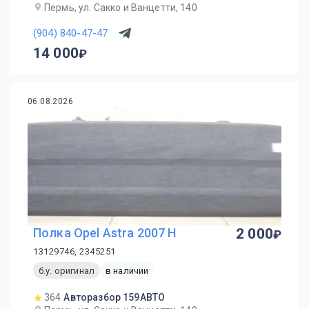
Пермь, ул. Сакко и Ванцетти, 140
(904) 840-47-47
14 000
06.08.2026
Полка Opel Astra 2007 H
2 000
13129746, 2345251
б.у. оригинал
в наличии
364
Авторазбор 159АВТО