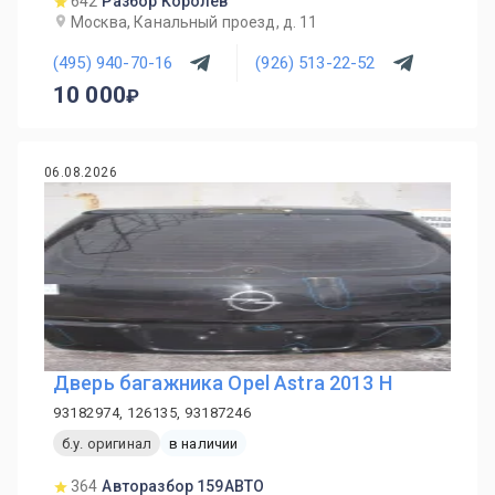
642
Разбор Королев
Москва, Канальный проезд, д. 11
(495) 940-70-16
(926) 513-22-52
10 000
06.08.2026
Дверь багажника Opel Astra 2013 H
93182974, 126135, 93187246
б.у. оригинал
в наличии
364
Авторазбор 159АВТО