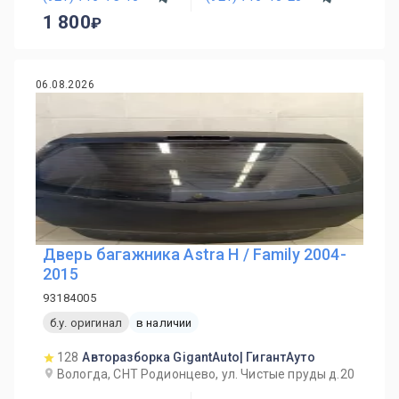
1 800
06.08.2026
Дверь багажника Astra H / Family 2004-
2015
93184005
б.у. оригинал
в наличии
128
Авторазборка GigantAuto| ГигантАуто
Вологда, СНТ Родионцево, ул. Чистые пруды д.20