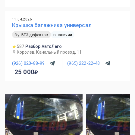
11.04.2026
Крышка багажника универсал
б.у. БЕЗ дефектов
в наличии
587
Разбор АвтоЛего
Королев, Канальный проезд, 11
(926) 020-88-99
(965) 222-22-43
25 000