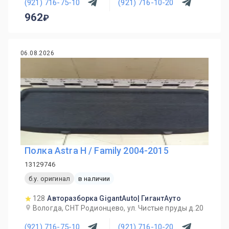
(921) 716-75-10
(921) 716-10-20
962
06.08.2026
Полка Astra H / Family 2004-2015
13129746
б.у. оригинал
в наличии
128
Авторазборка GigantAuto| ГигантАуто
Вологда, СНТ Родионцево, ул. Чистые пруды д.20
(921) 716-75-10
(921) 716-10-20