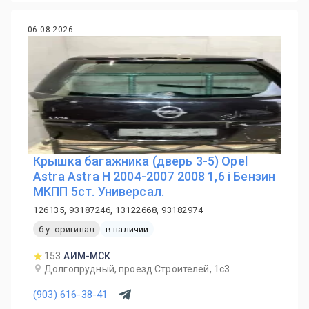
06.08.2026
Крышка багажника (дверь 3-5) Opel
Astra Astra H 2004-2007 2008 1,6 i Бензин
МКПП 5ст. Универсал.
126135, 93187246, 13122668, 93182974
б.у. оригинал
в наличии
153
АИМ-МСК
Долгопрудный, проезд Строителей, 1с3
(903) 616-38-41