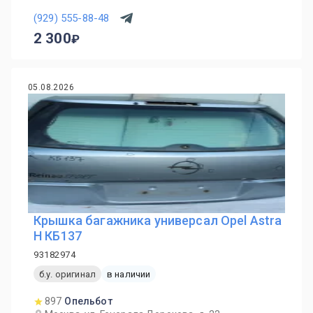
(929) 555-88-48
2 300
05.08.2026
Крышка багажника универсал Opel Astra
H КБ137
93182974
б.у. оригинал
в наличии
897
Опельбот