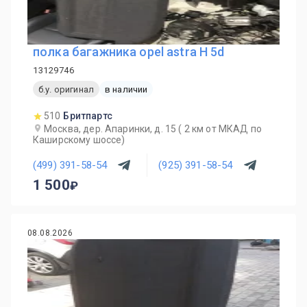
полка багажника opel astra H 5d
13129746
б.у. оригинал
в наличии
510
Бритпартс
Москва, дер. Апаринки, д. 15 ( 2 км от МКАД по
Каширскому шоссе)
(499) 391-58-54
(925) 391-58-54
1 500
08.08.2026