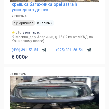
крышка багажника opel astra h
универсал дефект
93182974
б.у. оригинал
в наличии
510
Бритпартс
Москва, дер. Апаринки, д. 15 ( 2 км от МКАД по
Каширскому шоссе)
(499) 391-58-54
(925) 391-58-54
6 000
08.08.2026