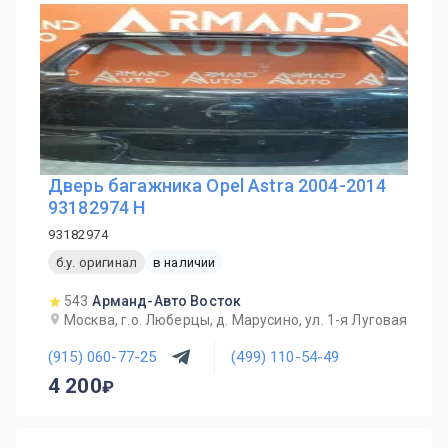
Дверь багажника Opel Astra 2004-2014
93182974 H
93182974
б.у. оригинал
в наличии
543
Арманд-Авто Восток
Москва, г.о. Люберцы, д. Марусино, ул. 1-я Луговая
(915) 060-77-25
(499) 110-54-49
4 200