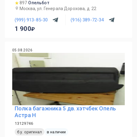
897
Опельбот
Москва, ул. Генерала Дорохова, д. 22
(999) 913-85-30
(916) 389-72-34
1 900
05.08.2026
Полка багажника 5 дв. хэтчбек Опель
Астра Н
13129746
б.у. оригинал
в наличии