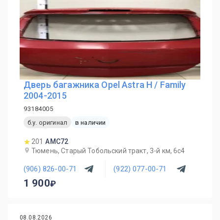
Дверь багажника Opel Astra H / Family
2004-2015
93184005
б.у. оригинал
в наличии
201
AMC72
Тюмень, Старый Тобольский тракт, 3-й км, 6с4
(906) 826-00-71
(922) 077-00-71
1 900
08.08.2026