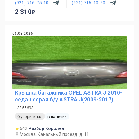
(921) 716-75-10
(921) 716-10-20
2 310
06.08.2026
Крышка багажника OPEL ASTRA J 2010-
седан серая б/у ASTRA J(2009-2017)
13355693
б.у. оригинал
в наличии
642
Разбор Королев
Москва, Канальный проезд, д. 11