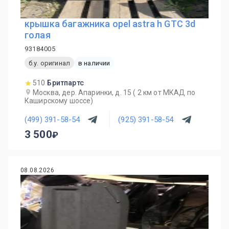
крышка багажника opel astra h GTC 3d
голая
93184005
б.у. оригинал
в наличии
510
Бритпартс
Москва, дер. Апаринки, д. 15 ( 2 км от МКАД по
Каширскому шоссе)
(499) 391-58-54
(925) 391-58-54
3 500
08.08.2026