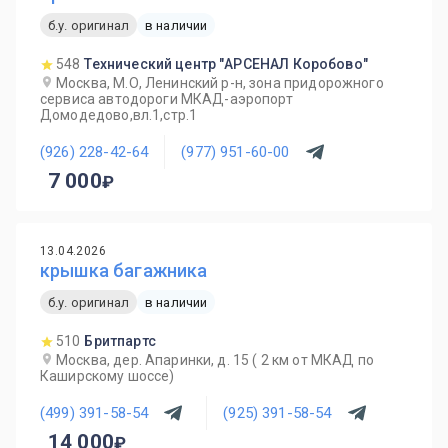
б.у. оригинал
в наличии
548
Технический центр "АРСЕНАЛ Коробово"
Москва, М.О, Ленинский р-н, зона придорожного
сервиса автодороги МКАД-аэропорт
Домодедово,вл.1,стр.1
(926) 228-42-64
(977) 951-60-00
7 000
13.04.2026
крышка багажника
б.у. оригинал
в наличии
510
Бритпартс
Москва, дер. Апаринки, д. 15 ( 2 км от МКАД по
Каширскому шоссе)
(499) 391-58-54
(925) 391-58-54
14 000