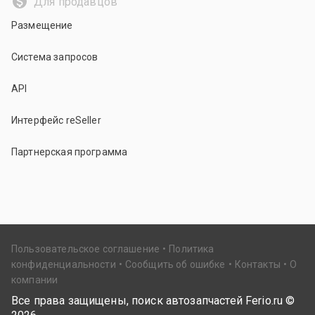
Для продавцов
Размещение
Система запросов
API
Интерфейс reSeller
Партнерская программа
Пользовательское соглашение
Политика
конфиденциальности
Сообщить об ошибке
Контакты
О
компании
Все права защищены, поиск автозапчастей Ferio.ru ©