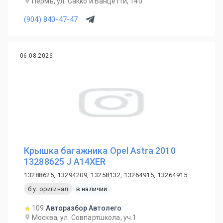
Пермь, ул. Сакко и Ванцетти, 140
(904) 840-47-47
06.08.2026
Крышка багажника Opel Astra 2010
13288625 J A14XER
13288625, 13294209, 13258132, 13264915, 13264915
б.у. оригинал
в наличии
109
Авторазбор Автолего
Москва, ул. Совпартшкола, уч.1