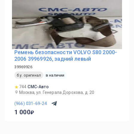
Ремень безопасности VOLVO S80 2000-
2006 39969926, задний левый
39969926
б.у. оригинал
в наличии
744
СМС-Авто
Москва, ул. Генерала Дорохова, д. 20
(966) 031-69-24
1 000