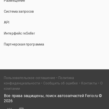
Размещение
Система запросов
API
Интерфейс reSeller
Партнерская программа
Пользовательское соглашение
Политика
конфиденциальности
Сообщить об ошибке
Контакты
О
компании
Все права защищены, поиск автозапчастей Ferio.ru ©
2026