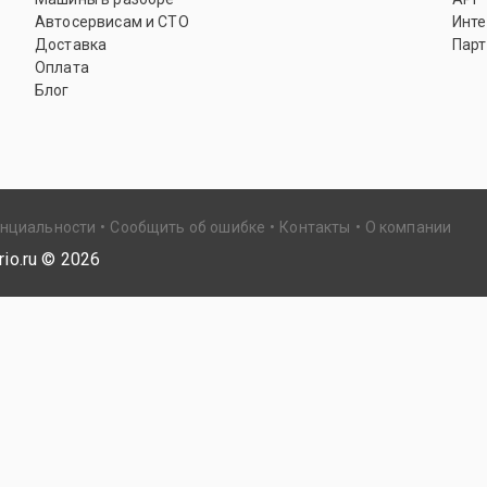
Автосервисам и СТО
Инте
Доставка
Парт
Оплата
Блог
енциальности
Сообщить об ошибке
Контакты
О компании
io.ru ©
2026