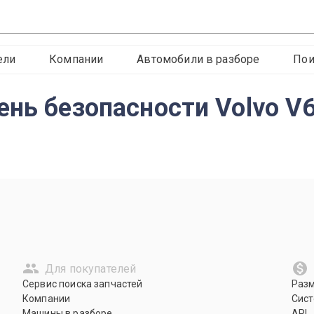
ели
Компании
Автомобили в разборе
Пои
ень безопасности Volvo V
Для покупателей
Сервис поиска запчастей
Раз
Компании
Сист
Машины в разборе
API