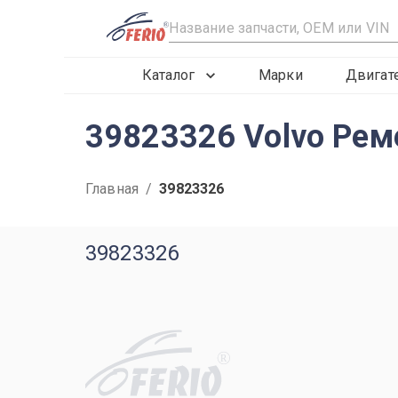
R
Каталог
Марки
Двигат
39823326 Volvo Рем
Главная
/
39823326
39823326
R