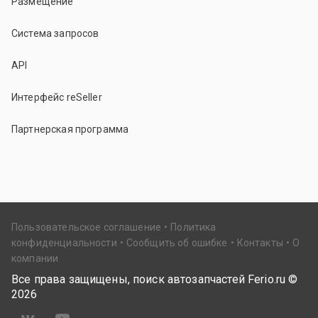
Размещение
Система запросов
API
Интерфейс reSeller
Партнерская программа
Пользовательское соглашение
Политика
конфиденциальности
Сообщить об ошибке
Контакты
О
компании
Все права защищены, поиск автозапчастей Ferio.ru ©
2026