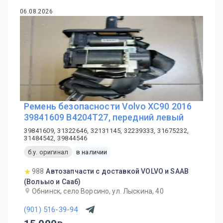
06.08.2026
Ремень безопасности Volvo XC90 2016
39841609 B4204T27, передний левый
39841609, 31322646, 32131145, 32239333, 31675232,
31484542, 39844546
б.у. оригинал
в наличии
988
Автозапчасти с доставкой VOLVO и SAAB
(Вольыо и Сааб)
Обнинск, село Ворсино, ул. Лыскина, 40
(901) 516-39-94