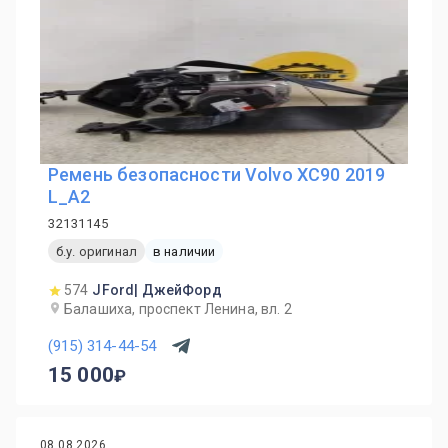
Ремень безопасности Volvo XC90 2019
L_A2
32131145
б.у. оригинал
в наличии
574
JFord| ДжейФорд
Балашиха, проспект Ленина, вл. 2
(915) 314-44-54
15 000
08.08.2026