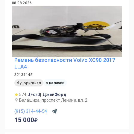
08.08.2026
Ремень безопасности Volvo XC90 2017
L_A4
32131145
б.у. оригинал
в наличии
574
JFord| ДжейФорд
Балашиха, проспект Ленина, вл. 2
(915) 314-44-54
15 000