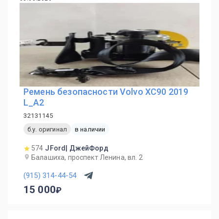
Ремень безопасности Volvo XC90 2019
L_A2
32131145
б.у. оригинал
в наличии
574
JFord| ДжейФорд
Балашиха, проспект Ленина, вл. 2
(915) 314-44-54
15 000