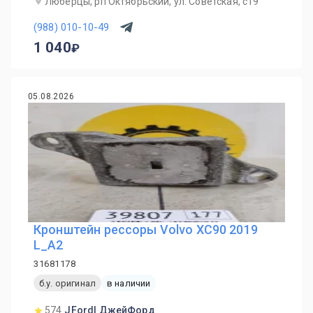
Люберцы, рп Октябрьский, ул. Советская, с19
(988) 010-10-49
1 040
05.08.2026
Кронштейн рессоры Volvo XC90 2019
L_A2
31681178
б.у. оригинал
в наличии
574
JFord| ДжейФорд