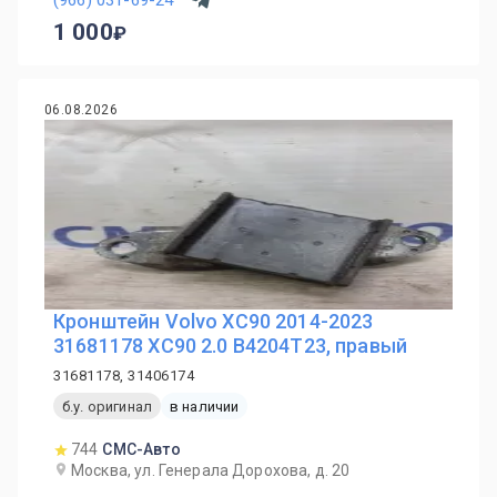
1 000
06.08.2026
Кронштейн Volvo XC90 2014-2023
31681178 XC90 2.0 B4204T23, правый
31681178, 31406174
б.у. оригинал
в наличии
744
СМС-Авто
Москва, ул. Генерала Дорохова, д. 20