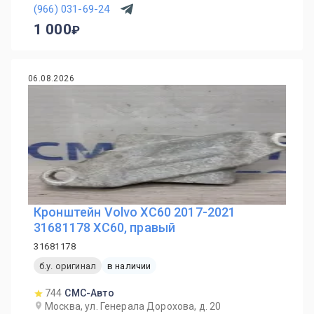
(966) 031-69-24
1 000
06.08.2026
Кронштейн Volvo XC60 2017-2021
31681178 ХС60, правый
31681178
б.у. оригинал
в наличии
744
СМС-Авто
Москва, ул. Генерала Дорохова, д. 20