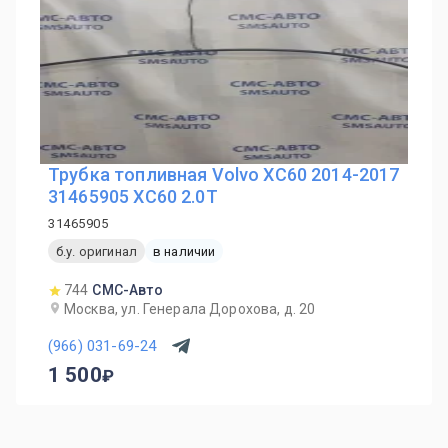
Трубка топливная Volvo XC60 2014-2017
31465905 ХС60 2.0T
31465905
б.у. оригинал
в наличии
744
СМС-Авто
Москва, ул. Генерала Дорохова, д. 20
(966) 031-69-24
1 500