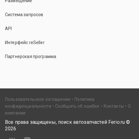
Размещение
Система запросов
API
Интерфейс reSeller
Партнерская программа
Пользовательское соглашение
Политика
конфиденциальности
Сообщить об ошибке
Контакты
О
компании
Все права защищены, поиск автозапчастей Ferio.ru ©
2026