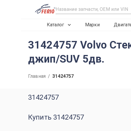
R
Каталог
Марки
Двигат
31424757 Volvo Сте
джип/SUV 5дв.
Главная
/
31424757
31424757
Купить 31424757