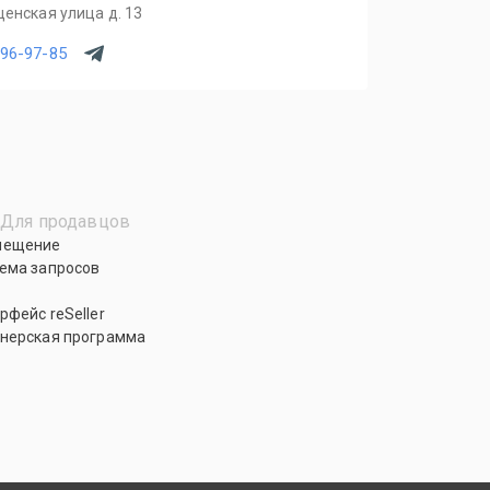
щенская улица д. 13
796-97-85
Для продавцов
мещение
ема запросов
рфейс reSeller
нерская программа