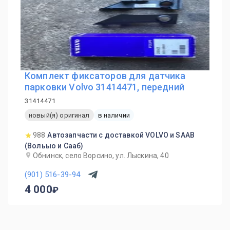
Комплект фиксаторов для датчика
парковки Volvo 31414471, передний
31414471
новый(я) оригинал
в наличии
988
Автозапчасти с доставкой VOLVO и SAAB
(Вольыо и Сааб)
Обнинск, село Ворсино, ул. Лыскина, 40
(901) 516-39-94
4 000