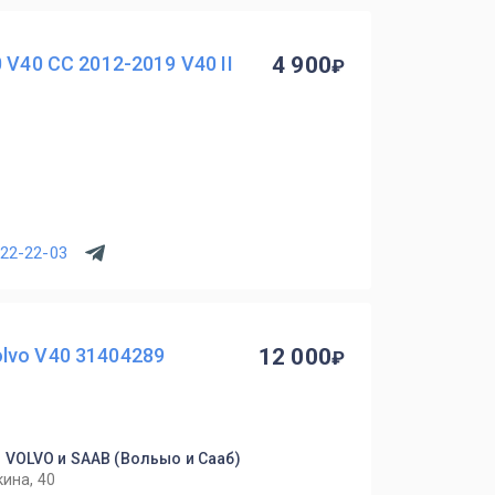
 V40 CC 2012-2019 V40 II
4 900
222-22-03
lvo V40 31404289
12 000
 VOLVO и SAAB (Вольыо и Сааб)
кина, 40