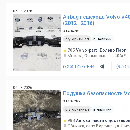
06.08.2026
Airbag пешехода Volvo V40
(2012—2016)
31404289
б.у. оригинал
в наличии
785
Volvo-part | Вольво Парт
Москва, Очаковское ш., 40Ас9
(925) 123-94-44
(958) 
06.08.2026
Подушка безопасности Vo
31404289
б.у. оригинал
в наличии
988
Автозапчасти с доставкой
Обнинск, село Ворсино, ул. Лыс