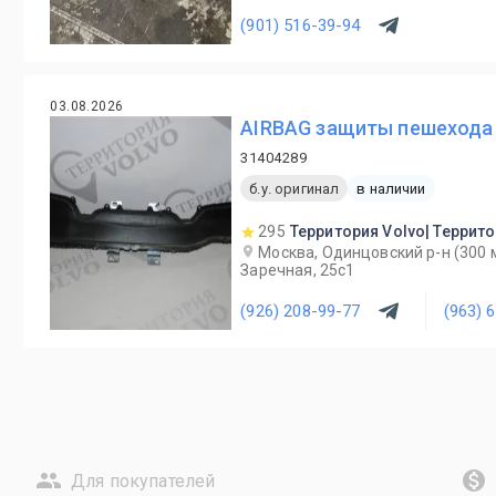
(901) 516-39-94
03.08.2026
AIRBAG защиты пешехода 
31404289
б.у. оригинал
в наличии
295
Территория Volvo| Террит
Москва, Одинцовский р-н (300 м
Заречная, 25с1
(926) 208-99-77
(963) 
Для покупателей