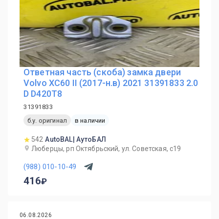
Ответная часть (скоба) замка двери
Volvo XC60 II (2017-н.в) 2021 31391833 2.0
D D420T8
31391833
б.у. оригинал
в наличии
542
AutoBAL| АутоБАЛ
Люберцы, рп Октябрьский, ул. Советская, с19
(988) 010-10-49
416
06.08.2026