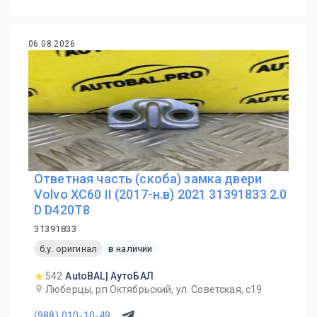
06.08.2026
Ответная часть (скоба) замка двери
Volvo XC60 II (2017-н.в) 2021 31391833 2.0
D D420T8
31391833
б.у. оригинал
в наличии
542
AutoBAL| АутоБАЛ
Люберцы, рп Октябрьский, ул. Советская, с19
(988) 010-10-49