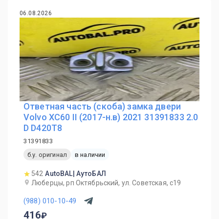
06.08.2026
Ответная часть (скоба) замка двери
Volvo XC60 II (2017-н.в) 2021 31391833 2.0
D D420T8
31391833
б.у. оригинал
в наличии
542
AutoBAL| АутоБАЛ
Люберцы, рп Октябрьский, ул. Советская, с19
(988) 010-10-49
416