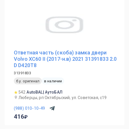
Ответная часть (скоба) замка двери
Volvo XC60 II (2017-н.в) 2021 31391833 2.0
D D420T8
31391833
б.у. оригинал
в наличии
542
AutoBAL| АутоБАЛ
Люберцы, рп Октябрьский, ул. Советская, с19
(988) 010-10-49
416