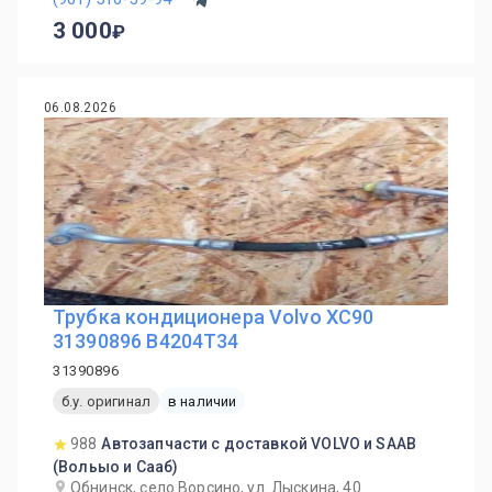
3 000
06.08.2026
Трубка кондиционера Volvo XC90
31390896 B4204T34
31390896
б.у. оригинал
в наличии
988
Автозапчасти с доставкой VOLVO и SAAB
(Вольыо и Сааб)
Обнинск, село Ворсино, ул. Лыскина, 40