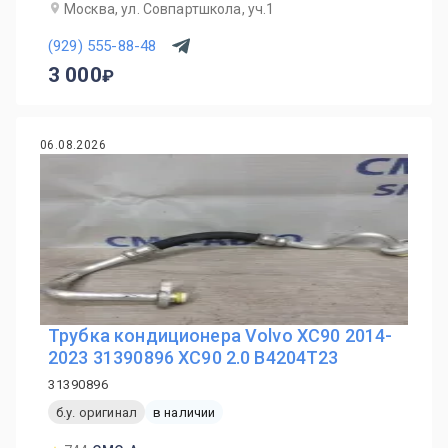
Москва, ул. Совпартшкола, уч.1
(929) 555-88-48
3 000
06.08.2026
Трубка кондиционера Volvo XC90 2014-
2023 31390896 XC90 2.0 B4204T23
31390896
б.у. оригинал
в наличии