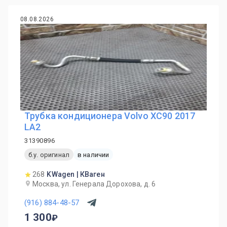
08.08.2026
Трубка кондиционера Volvo XC90 2017
LA2
31390896
б.у. оригинал
в наличии
268
KWagen | КВаген
Москва, ул. Генерала Дорохова, д. 6
(916) 884-48-57
1 300