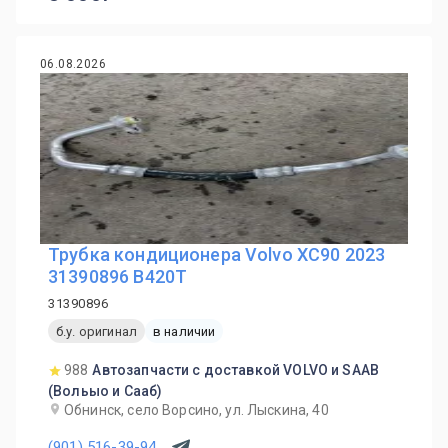
06.08.2026
Трубка кондиционера Volvo XC90 2023
31390896 B420T
31390896
б.у. оригинал
в наличии
988
Автозапчасти с доставкой VOLVO и SAAB
(Вольыо и Сааб)
Обнинск, село Ворсино, ул. Лыскина, 40
(901) 516-39-94