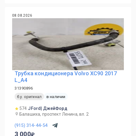
08.08.2026
Трубка кондиционера Volvo XC90 2017
L_A4
31390896
б.у. оригинал
в наличии
574
JFord| ДжейФорд
Балашиха, проспект Ленина, вл. 2
(915) 314-44-54
3 000