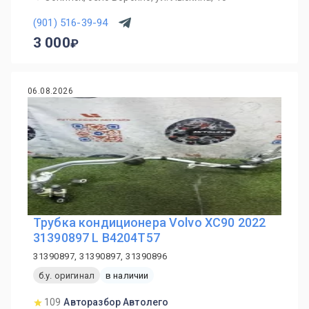
(901) 516-39-94
3 000
06.08.2026
Трубка кондиционера Volvo XC90 2022
31390897 L B4204T57
31390897, 31390897, 31390896
б.у. оригинал
в наличии
109
Авторазбор Автолего