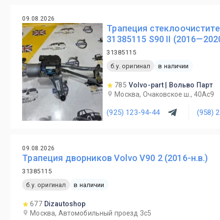
09.08.2026
Трапеция стеклоочистите
31385115 S90 II (2016—202
31385115
б.у. оригинал
в наличии
785
Volvo-part | Вольво Парт
Москва, Очаковское ш., 40Ас9
(925) 123-94-44
(958) 
09.08.2026
Трапеция дворников Volvo V90 2 (2016-н.в.)
31385115
б.у. оригинал
в наличии
677
Dizautoshop
Москва, Автомобильный проезд 3с5