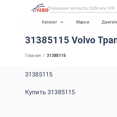
R
Каталог
Марки
Двигат
31385115 Volvo Тра
Главная
/
31385115
31385115
Купить 31385115