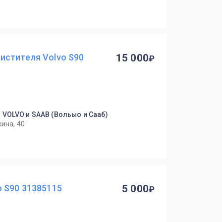
истителя Volvo S90
15 000
 VOLVO и SAAB (Вольыо и Сааб)
кина, 40
 S90 31385115
5 000