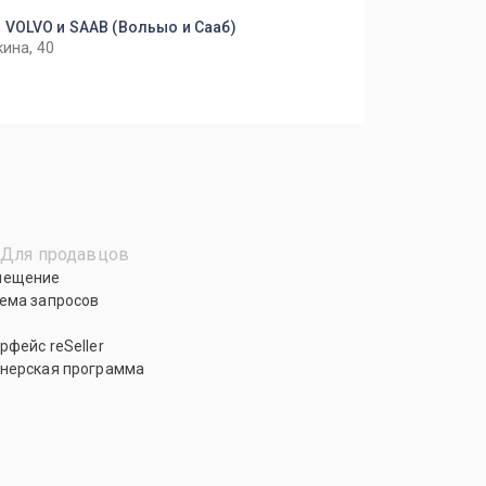
 VOLVO и SAAB (Вольыо и Сааб)
кина, 40
Для продавцов
мещение
ема запросов
рфейс reSeller
нерская программа