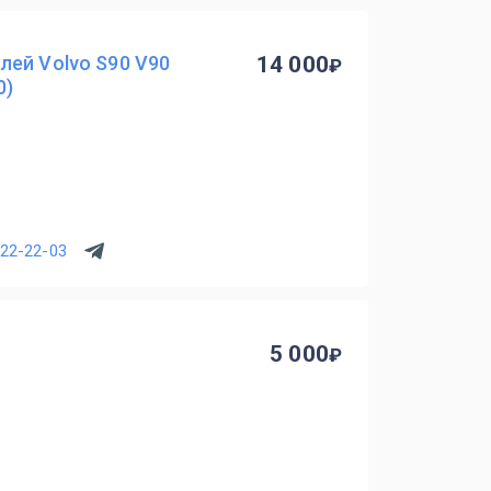
лей Volvo S90 V90
14 000
0)
222-22-03
5 000