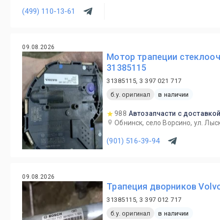
(499) 110-13-61
09.08.2026
Мотор трапеции стеклооч
31385115
31385115, 3 397 021 717
б.у. оригинал
в наличии
988
Автозапчасти с доставкой
Обнинск, село Ворсино, ул. Лыс
(901) 516-39-94
09.08.2026
Трапеция дворников Volvo
31385115, 3 397 012 717
б.у. оригинал
в наличии