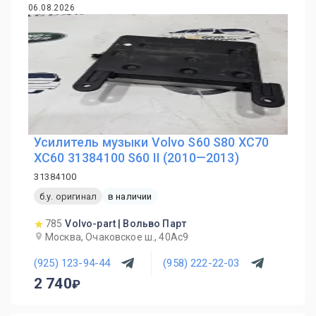
06.08.2026
Усилитель музыки Volvo S60 S80 XC70
XC60 31384100 S60 II (2010—2013)
31384100
б.у. оригинал
в наличии
785
Volvo-part | Вольво Парт
Москва, Очаковское ш., 40Ас9
(925) 123-94-44
(958) 222-22-03
2 740