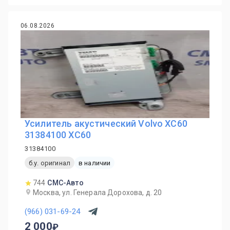
06.08.2026
Усилитель акустический Volvo XC60
31384100 ХС60
31384100
б.у. оригинал
в наличии
744
СМС-Авто
Москва, ул. Генерала Дорохова, д. 20
(966) 031-69-24
2 000