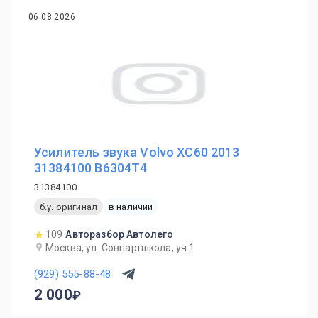
06.08.2026
Усилитель звука Volvo XC60 2013
31384100 B6304T4
31384100
б.у. оригинал
в наличии
109
Авторазбор Автолего
Москва, ул. Совпартшкола, уч.1
(929) 555-88-48
2 000