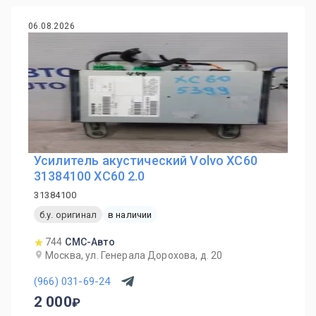
06.08.2026
Усилитель акустический Volvo XC60
31384100 ХС60 2.0
31384100
б.у. оригинал
в наличии
744
СМС-Авто
Москва, ул. Генерала Дорохова, д. 20
(966) 031-69-24
2 000