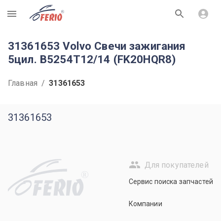
R
31361653 Volvo Свечи зажигания
5цил. B5254T12/14 (FK20HQR8)
Главная
/
31361653
31361653
Для покупателей
R
Сервис поиска запчастей
Компании