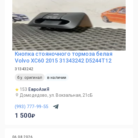
Кнопка стояночного тормоза белая
Volvo XC60 2015 31343242 D5244T12
31343242
б.у. оригинал
в наличии
153
ЕвроАзиЯ
Домодедово, ул. Вокзальная, 21сБ
(993) 777-99-55
1 500
06.08.2026