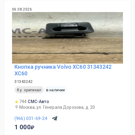
06.08.2026
Кнопка ручника Volvo XC60 31343242
XC60
31343242
б.у. оригинал
в наличии
744
СМС-Авто
Москва, ул. Генерала Дорохова, д. 20
(966) 031-69-24
1 000