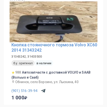
Кнопка стояночного тормоза Volvo XC60
2014 31343242
31343242, 31433500
б.у. оригинал
в наличии
988
Автозапчасти с доставкой VOLVO и SAAB
(Вольыо и Сааб)
Обнинск, село Ворсино, ул. Лыскина, 40
(901) 516-39-94
1 000