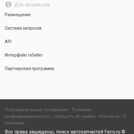
Для продавцов
Размещение
Система запросов
API
Интерфейс reSeller
Партнерская программа
Пользовательское соглашение
Политика
конфиденциальности
Сообщить об ошибке
Контакты
О
компании
Все права защищены, поиск автозапчастей Ferio.ru ©