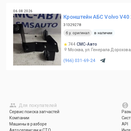
06.08.2026
Кронштейн АБС Volvo V40 
31329278
б.у. оригинал
в наличии
744
СМС-Авто
Москва, ул. Генерала Дорохова,
(966) 031-69-24
Для покупателей
Сервис поиска запчастей
Раз
Компании
Сист
Машины в разборе
API
Автосервисам и СТО
Инте