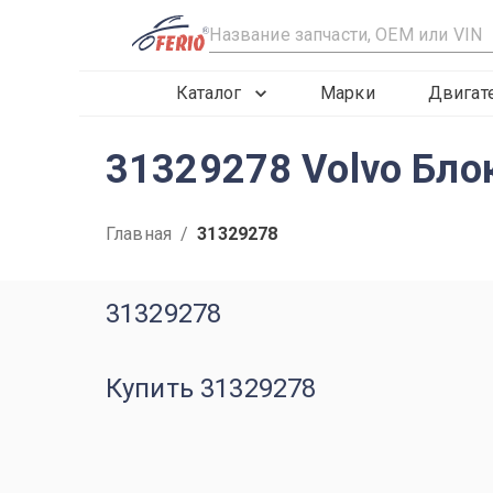
R
Каталог
Марки
Двигат
31329278 Volvo Блок
Главная
/
31329278
31329278
Купить 31329278