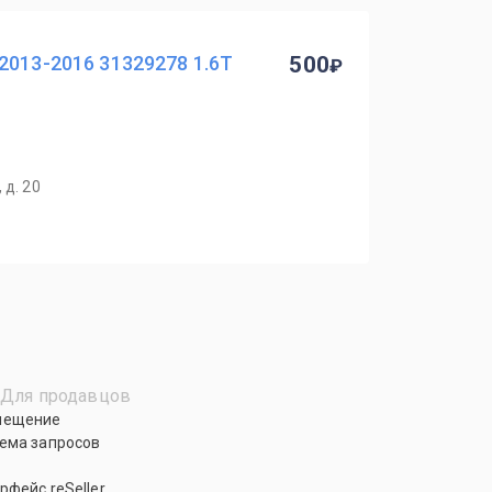
2013-2016 31329278 1.6T
500
 д. 20
Для продавцов
мещение
ема запросов
рфейс reSeller