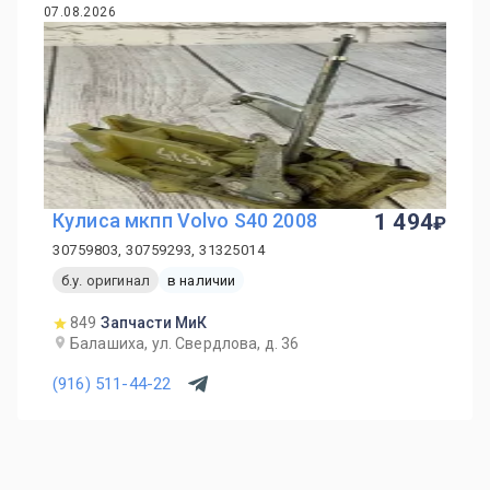
07.08.2026
Кулиса мкпп Volvo S40 2008
1 494
30759803, 30759293, 31325014
б.у. оригинал
в наличии
849
Запчасти МиК
Балашиха, ул. Свердлова, д. 36
(916) 511-44-22