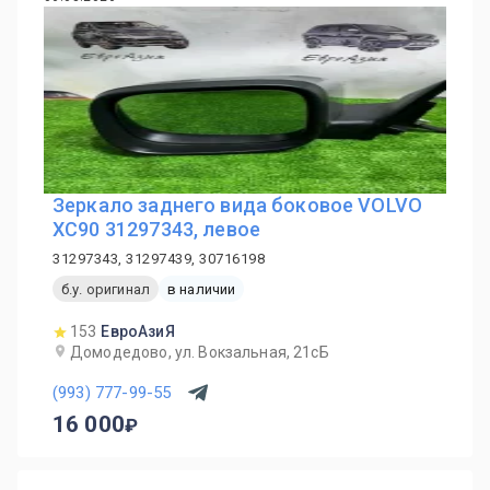
Зеркало заднего вида боковое VOLVO
XC90 31297343, левое
31297343, 31297439, 30716198
б.у. оригинал
в наличии
153
ЕвроАзиЯ
Домодедово, ул. Вокзальная, 21сБ
(993) 777-99-55
16 000