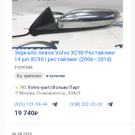
Зеркало левое Volvo XC90 Рестайлинг
14 pin XC90 I рестайлинг (2006—2014)
31297343
б.у. оригинал
в наличии
785
Volvo-part | Вольво Парт
Москва, Очаковское ш., 40Ас9
(925) 123-94-44
(958) 222-22-03
19 740
06.08.2026