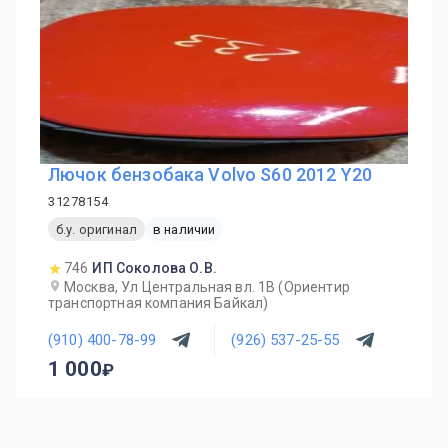
Лючок бензобака Volvo S60 2012 Y20
31278154
б.у. оригинал
в наличии
746
ИП Соколова О.В.
Москва, Ул Центральная вл. 1В (Ориентир
транспортная компания Байкал)
(910) 400-78-99
(926) 537-25-55
1 000