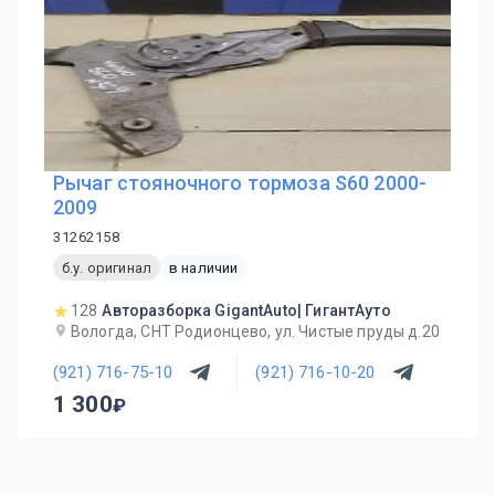
Рычаг стояночного тормоза S60 2000-
2009
31262158
б.у. оригинал
в наличии
128
Авторазборка GigantAuto| ГигантАуто
Вологда, СНТ Родионцево, ул. Чистые пруды д.20
(921) 716-75-10
(921) 716-10-20
1 300