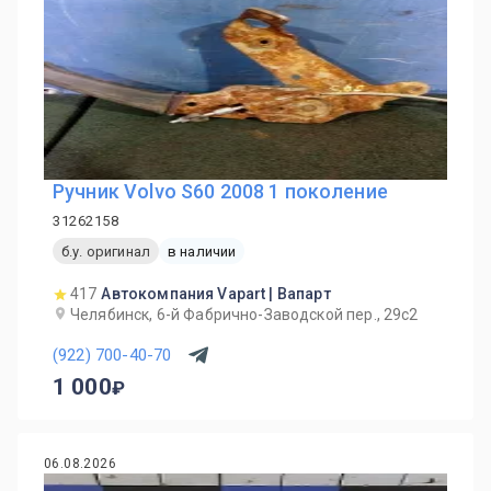
Ручник Volvo S60 2008 1 поколение
31262158
б.у. оригинал
в наличии
417
Автокомпания Vapart | Вапарт
Челябинск, 6-й Фабрично-Заводской пер., 29с2
(922) 700-40-70
1 000
06.08.2026