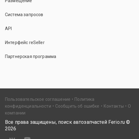
Размещение
Система запросов
API
Интерфейс reSeller
Партнерская программа
Пользовательское соглашение
Политика
конфиденциальности
Сообщить об ошибке
Контакты
О
компании
Все права защищены, поиск автозапчастей Ferio.ru ©
2026