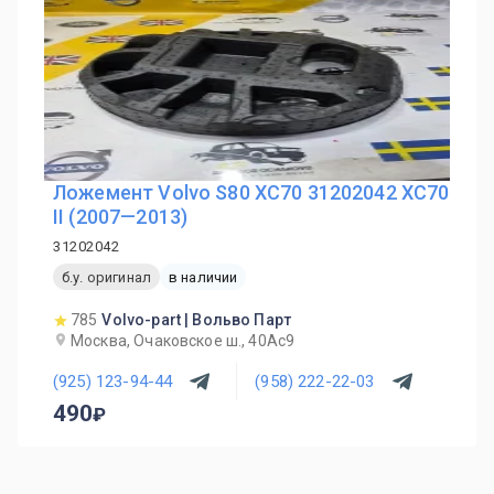
Ложемент Volvo S80 XC70 31202042 XC70
II (2007—2013)
31202042
б.у. оригинал
в наличии
785
Volvo-part | Вольво Парт
Москва, Очаковское ш., 40Ас9
(925) 123-94-44
(958) 222-22-03
490