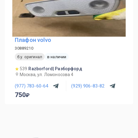
Плафон volvo
30889210
б.у. оригинал
в наличии
539
Razborford| Разборфорд
Москва, ул. Ломоносова 4
(977) 783-60-64
(929) 906-83-82
750