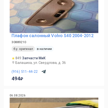
Плафон салонный Volvo S40 2004-2012
30889210
б.у. оригинал
в наличии
849
Запчасти МиК
Балашиха, ул. Свердлова, д. 36
(916) 511-44-22
494
06.08.2026