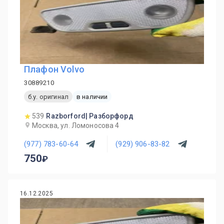
Плафон Volvo
30889210
б.у. оригинал
в наличии
539
Razborford| Разборфорд
Москва, ул. Ломоносова 4
(977) 783-60-64
(929) 906-83-82
750
16.12.2025