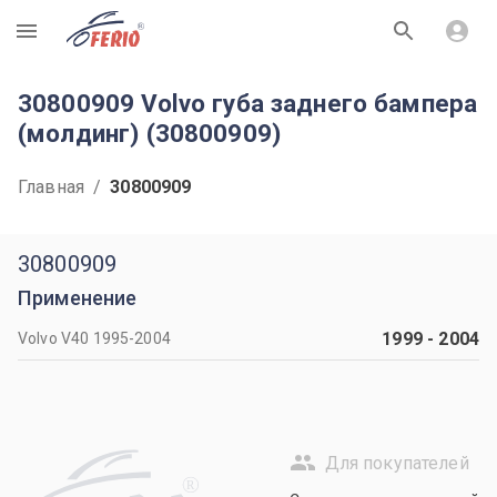
R
30800909 Volvo губа заднего бампера
(молдинг) (30800909)
Главная
/
30800909
30800909
Применение
1999
-
2004
Volvo V40 1995-2004
Для покупателей
R