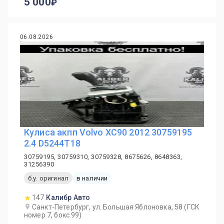
5 000
06.08.2026
Кулиса акпп Volvo XC90 2012 30759195
2.4 D5244T18
30759195, 30759310, 30759328, 8675626, 8648363,
31256390
б.у. оригинал
в наличии
147
Калибр Авто
Санкт-Петербург, ул. Большая Яблоновка, 58 (ГСК
номер 7, бокс 99)