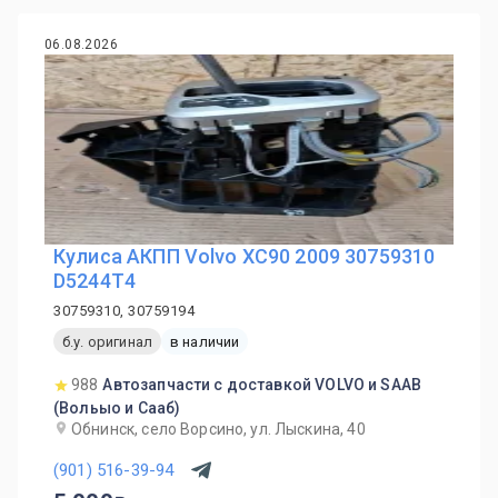
06.08.2026
Кулиса АКПП Volvo XC90 2009 30759310
D5244T4
30759310, 30759194
б.у. оригинал
в наличии
988
Автозапчасти с доставкой VOLVO и SAAB
(Вольыо и Сааб)
Обнинск, село Ворсино, ул. Лыскина, 40
(901) 516-39-94