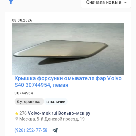
Сначала новые
08.08.2026
Крышка форсунки омывателя фар Volvo
S40 30744954, левая
30744954
б.у. оригинал
в наличии
276
Volvo-msk.ru| Вольво-мск.ру
Москва, 5-й Донской проезд, 19
(926) 252-77-58