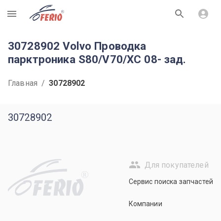
R
30728902 Volvo Проводка
парктроника S80/V70/XC 08- зад.
Главная
/
30728902
30728902
Для покупателей
R
Сервис поиска запчастей
Компании