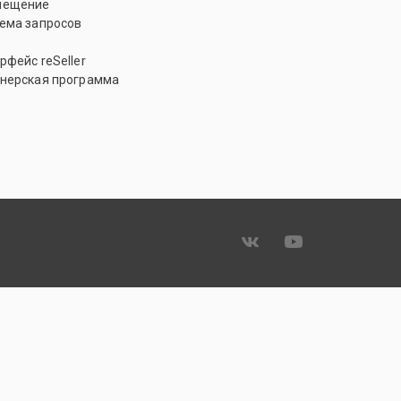
мещение
ема запросов
рфейс reSeller
нерская программа