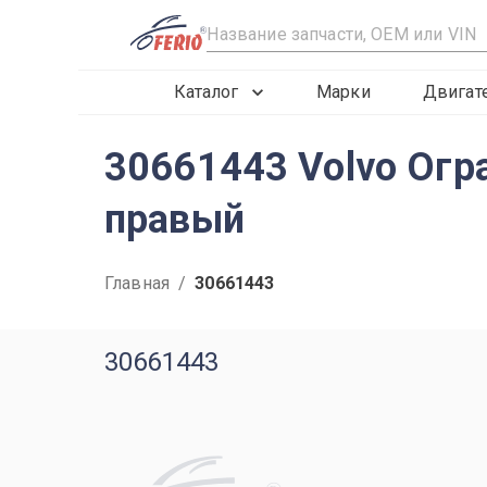
R
Каталог
Марки
Двигат
30661443 Volvo Огр
правый
Главная
/
30661443
30661443