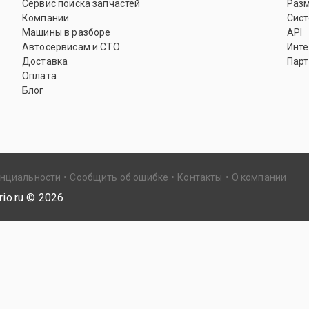
Сервис поиска запчастей
Раз
Компании
Сист
Машины в разборе
API
Автосервисам и СТО
Инте
Доставка
Парт
Оплата
Блог
енциальности
Сообщить об ошибке
Контакты
О компании
io.ru ©
2026