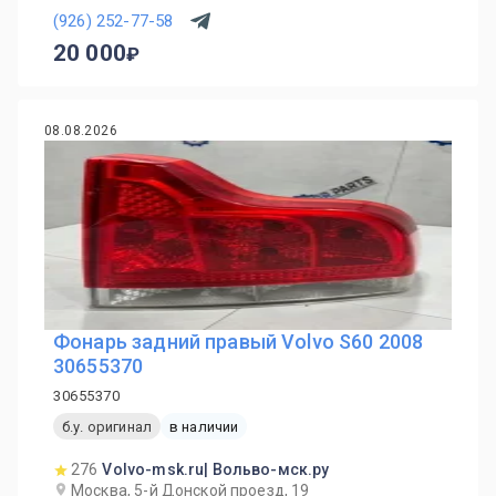
(926) 252-77-58
20 000
08.08.2026
Фонарь задний правый Volvo S60 2008
30655370
30655370
б.у. оригинал
в наличии
276
Volvo-msk.ru| Вольво-мск.ру
Москва, 5-й Донской проезд, 19