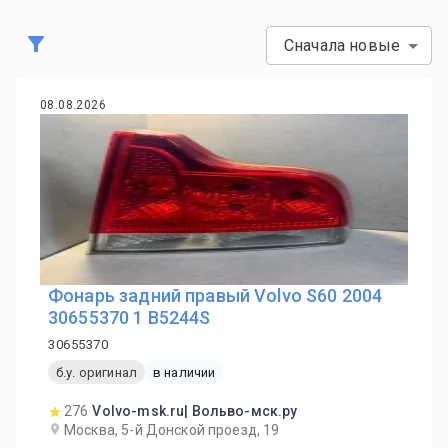
Сначала новые
08.08.2026
Фонарь задний правый Volvo S60 2004
30655370 1 B5244S
30655370
б.у. оригинал
в наличии
276
Volvo-msk.ru| Вольво-мск.ру
Москва, 5-й Донской проезд, 19