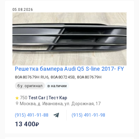
05.08.2026
Решетка бампера Audi Q5 S-line 2017- FY
80A807679H RU6, 80A807245B, 80A807679H
б.у. оригинал
в наличии
750
Test Car | Тест Кар
Москва, д. Ивановка, ул. Дорожная, 17
(915) 491-91-88
(915) 491-91-98
13 400