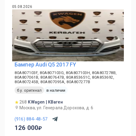
05.08.2026
Бампер Audi Q5 2017 FY
80A807103F, 80A807103G, 80A807103H, 80A807278B,
80A807061B, 80A807647B, 80A853651C, 80A853692,
80A807245B, 80A807095A, 80A807277B
б.у. оригинал
в наличии
268
KWagen | КВаген
Москва, ул. Генерала Дорохова, д. 6
(916) 884-48-57
126 000