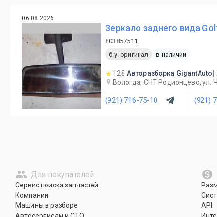
06.08.2026
Зеркало заднего вида Golf 
803857511
б.у. оригинал
в наличии
128
Авторазборка GigantAuto|
Вологда, СНТ Родионцево, ул. 
(921) 716-75-10
(921) 
Для покупателей
Сервис поиска запчастей
Раз
Компании
Сист
Машины в разборе
API
Автосервисам и СТО
Инте