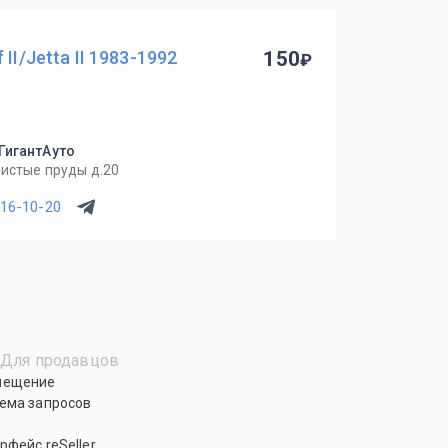
II/Jetta II 1983-1992
150
 ГигантАуто
Чистые пруды д.20
716-10-20
Для продавцов
мещение
ема запросов
рфейс reSeller