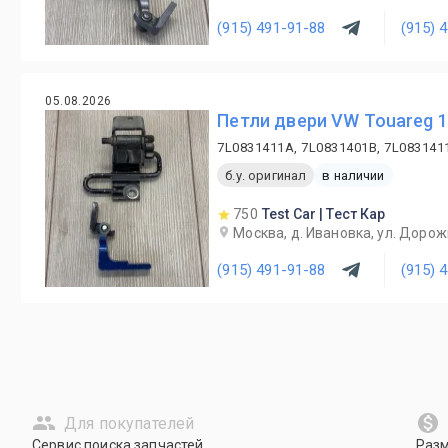
(915) 491-91-88
(915) 
05.08.2026
Петли двери VW Touareg 1
7L0831411A, 7L0831401B, 7L083141
б.у. оригинал
в наличии
750
Test Car | Тест Кар
Москва, д. Ивановка, ул. Дорож
(915) 491-91-88
(915) 
Для покупателей
Сервис поиска запчастей
Раз