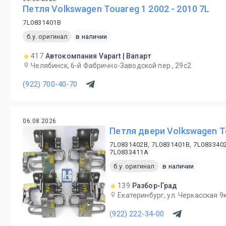
Петля Volkswagen Touareg 1 2002 - 2010 7L
7L0831401B
б.у. оригинал
в наличии
417
Автокомпания Vapart | Вапарт
Челябинск, 6-й Фабрично-Заводской пер., 29с2
(922) 700-40-70
06.08.2026
Петля двери Volkswagen T
7L0831402B, 7L0831401B, 7L083340
7L0833411A
б.у. оригинал
в наличии
139
Разбор-Град
Екатеринбург, ул. Черкасская 9к
(922) 222-34-00