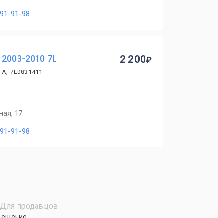
491-91-98
 2003-2010 7L
2 200
1A, 7L0831411
ная, 17
491-91-98
Для продавцов
мещение