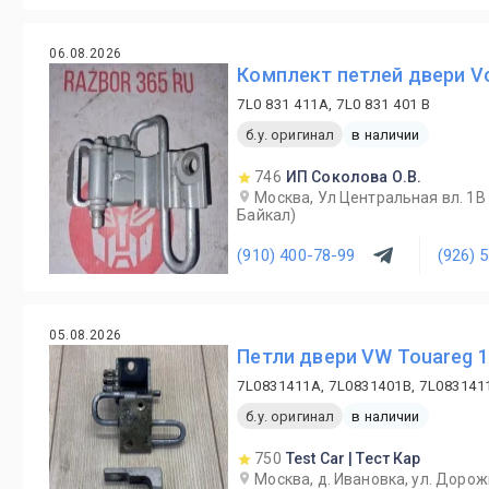
06.08.2026
Комплект петлей двери Vo
7L0 831 411A, 7L0 831 401 B
б.у. оригинал
в наличии
746
ИП Соколова О.В.
Москва, Ул Центральная вл. 1
Байкал)
(910) 400-78-99
(926) 
05.08.2026
Петли двери VW Touareg 1
7L0831411A, 7L0831401B, 7L083141
б.у. оригинал
в наличии
750
Test Car | Тест Кар
Москва, д. Ивановка, ул. Дорож