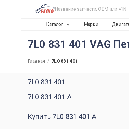
R
Каталог
Марки
Двигат
7L0 831 401 VAG Пе
Главная
/
7L0 831 401
7L0 831 401
7L0 831 401 A
Купить 7L0 831 401 A