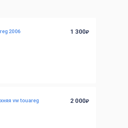
reg 2006
1 300
хняя vw touareg
2 000