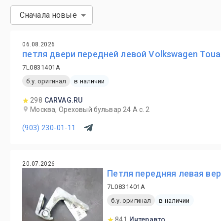
Сначала новые
06.08.2026
петля двери передней левой Volkswagen Toua
7L0831401A
б.у. оригинал
в наличии
298
CARVAG.RU
Москва, Ореховый бульвар 24 А с. 2
(903) 230-01-11
20.07.2026
Петля передняя левая вер
7L0831401A
б.у. оригинал
в наличии
841
Интеравто