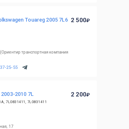
lkswagen Touareg 2005 7L6
2 500
В (Ориентир транспортная компания
537-25-55
 2003-2010 7L
2 200
1A, 7L0831411, 7L0831411
ная, 17