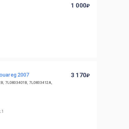
1 000
ouareg 2007
3 170
2B, 7L0833401B, 7L0833412A,
.1