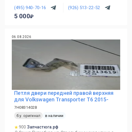
(495) 940-70-16
(926) 513-22-52
5 000
06.08.2026
Петля двери передней правой верхняя
для Volkswagen Transporter T6 2015-
7H0831402B
б.у. оригинал
в наличии
900
Запчастюга.рф