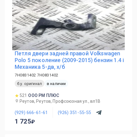
Петля двери задней правой Volkswagen
Polo 5 поколение (2009-2015) бензин 1.4 i
Механика 5-дв, х/б
7H0831402 7H0831402
б.у. оригинал
в наличии
521
ООО РМ ПЛЮС
Реутов, Реутов, Профсоюзная ул., вл1В
(929) 666-61-61
(926) 351-55-55
1 725