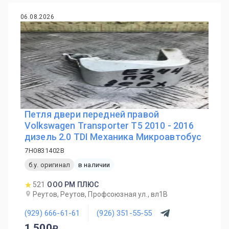
06.08.2026
Петля двери передней правой
Volkswagen Transporter T5 2010 - 2016
дизель 2.0 TDI Механика Микроавтобус
7H0831402B
б.у. оригинал
в наличии
521
ООО РМ ПЛЮС
Реутов, Реутов, Профсоюзная ул., вл1В
(929) 666-61-61
(926) 351-55-55
1 500