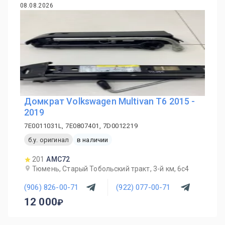
08.08.2026
Домкрат Volkswagen Multivan T6 2015 -
2019
7E0011031L, 7E0807401, 7D0012219
б.у. оригинал
в наличии
201
AMC72
Тюмень, Старый Тобольский тракт, 3-й км, 6с4
(906) 826-00-71
(922) 077-00-71
12 000