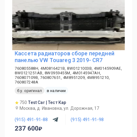
Кассета радиаторов сборе передней
панелью VW Touareg 3 2019- CR7
760805588H, 4M0816421B, 8W0121003B, 4M0145909AE,
8W0121251AB, 8W0959455M, 4M0145947AH,
760807109B, 760807651, 4M8951209, 4M8951210,
760807248A
б.у. оригинал
в наличии
750
Test Car | Тест Кар
Москва, д. Ивановка, ул. Дорожная, 17
(915) 491-91-88
(915) 491-91-98
237 600