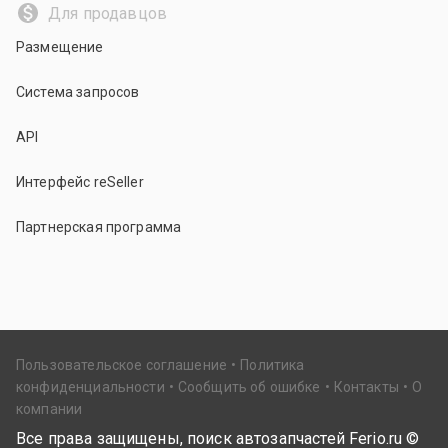
Для продавцов
Размещение
Система запросов
API
Интерфейс reSeller
Партнерская программа
Пользовательское соглашение
Политика
конфиденциальности
Сообщить об ошибке
Контакты
О
компании
Все права защищены, поиск автозапчастей Ferio.ru ©