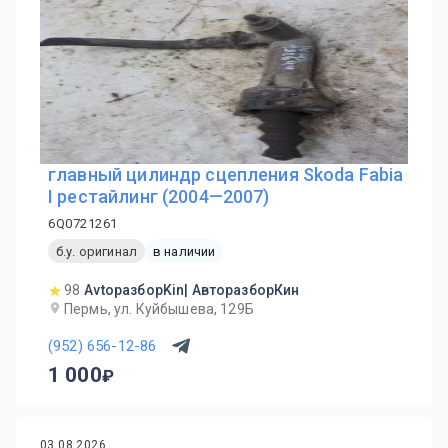
главный цилиндр сцепления Skoda Fabia
I рестайлинг (2004—2007)
6Q0721261
б.у. оригинал
в наличии
98
AvtoразборKin| АвторазборКин
Пермь, ул. Куйбышева, 129Б
(952) 656-12-86
1 000
03.08.2026