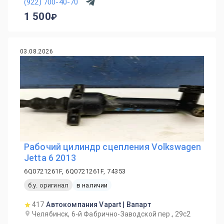
(922) 700-40-70
1 500
03.08.2026
Рабочий цилиндр сцепления Volkswagen
Jetta 6 2013
6Q0721261F, 6Q0721261F, 74353
б.у. оригинал
в наличии
417
Автокомпания Vapart | Вапарт
Челябинск, 6-й Фабрично-Заводской пер., 29с2