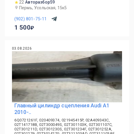
22
Авторазбор59
Пермь, Усольская, 15к5
(902) 801-75-11
1 500
03.08.2026
Главный цилиндр сцепления Audi A1
2010-..
6Q0721261F, 020409374, 021945415P, 02A409343C,
02T141718B, 02T300049S, 02T301103K, 02T301107C,
02T301211D, 02T301230S, 02T301234F, 02T301252A,
02T301279, 02T301427G, 02T311103AD, 02T311103AF,