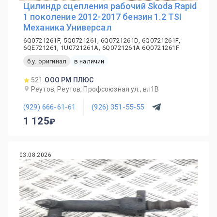
Цилиндр сцепления рабочий Skoda Rapid
1 поколение 2012-2017 бензин 1.2 TSI
Механика Универсал
6Q0721261F, 5Q0721261, 6Q0721261D, 6Q0721261F,
6QE721261, 1U0721261A, 6Q0721261A 6Q0721261F
б.у. оригинал
в наличии
521
ООО РМ ПЛЮС
Реутов, Реутов, Профсоюзная ул., вл1В
(929) 666-61-61
(926) 351-55-55
1 125
03.08.2026