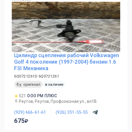
Цилиндр сцепления рабочий Volkswagen
Golf 4 поколение (1997-2004) бензин 1.6
FSI Механика
6Q0721261D 6Q0721261
б.у. оригинал
в наличии
521
ООО РМ ПЛЮС
Реутов, Реутов, Профсоюзная ул., вл1В
(929) 666-61-61
(926) 351-55-55
675