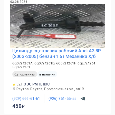
03.08.2026
Цилиндр сцепления рабочий Audi A3 8P
(2003-2005) бензин 1.6 i Механика Х/б
6Q0721261A, 6Q0721261D, 6Q0721261F, 6QE721261
5Q0721261
б.у. оригинал
в наличии
521
ООО РМ ПЛЮС
Реутов, Реутов, Профсоюзная ул., вл1В
(929) 666-61-61
(926) 351-55-55
450