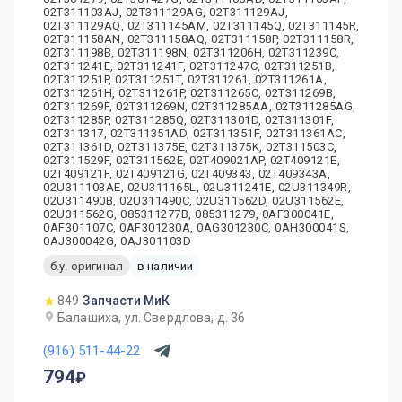
02T311103AJ, 02T311129AG, 02T311129AJ,
02T311129AQ, 02T311145AM, 02T311145Q, 02T311145R,
02T311158AN, 02T311158AQ, 02T311158P, 02T311158R,
02T311198B, 02T311198N, 02T311206H, 02T311239C,
02T311241E, 02T311241F, 02T311247C, 02T311251B,
02T311251P, 02T311251T, 02T311261, 02T311261A,
02T311261H, 02T311261P, 02T311265C, 02T311269B,
02T311269F, 02T311269N, 02T311285AA, 02T311285AG,
02T311285P, 02T311285Q, 02T311301D, 02T311301F,
02T311317, 02T311351AD, 02T311351F, 02T311361AC,
02T311361D, 02T311375E, 02T311375K, 02T311503C,
02T311529F, 02T311562E, 02T409021AP, 02T409121E,
02T409121F, 02T409121G, 02T409343, 02T409343A,
02U311103AE, 02U311165L, 02U311241E, 02U311349R,
02U311490B, 02U311490C, 02U311562D, 02U311562E,
02U311562G, 085311277B, 085311279, 0AF300041E,
0AF301107C, 0AF301230A, 0AG301230C, 0AH300041S,
0AJ300042G, 0AJ301103D
б.у. оригинал
в наличии
849
Запчасти МиК
Балашиха, ул. Свердлова, д. 36
(916) 511-44-22
794