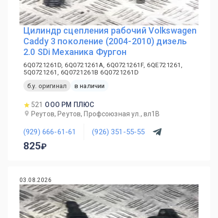
Цилиндр сцепления рабочий Volkswagen
Caddy 3 поколение (2004-2010) дизель
2.0 SDi Механика Фургон
6Q0721261D, 6Q0721261A, 6Q0721261F, 6QE721261,
5Q0721261, 6Q0721261B 6Q0721261D
б.у. оригинал
в наличии
521
ООО РМ ПЛЮС
Реутов, Реутов, Профсоюзная ул., вл1В
(929) 666-61-61
(926) 351-55-55
825
03.08.2026