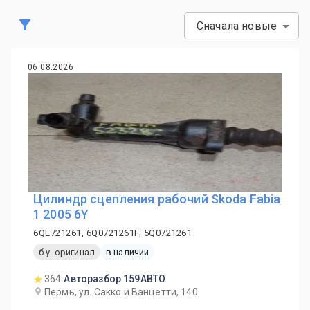
Сначала новые
06.08.2026
Цилиндр сцепления рабочий Skoda Fabia
1 2005 6Y
6QE721261, 6Q0721261F, 5Q0721261
б.у. оригинал
в наличии
364
Авторазбор 159АВТО
Пермь, ул. Сакко и Ванцетти, 140