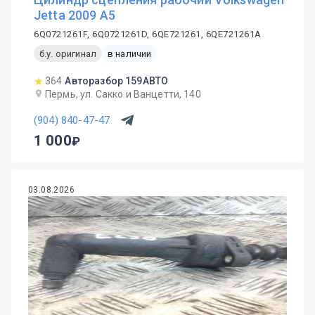
Jetta 2009 A5
6Q0721261F, 6Q0721261D, 6QE721261, 6QE721261A
б.у. оригинал
в наличии
364
Авторазбор 159АВТО
Пермь, ул. Сакко и Ванцетти, 140
(904) 840-47-47
1 000
03.08.2026