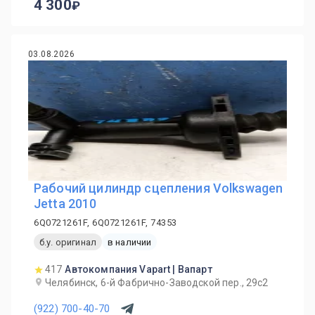
4 300
03.08.2026
Рабочий цилиндр сцепления Volkswagen
Jetta 2010
6Q0721261F, 6Q0721261F, 74353
б.у. оригинал
в наличии
417
Автокомпания Vapart | Вапарт
Челябинск, 6-й Фабрично-Заводской пер., 29с2
(922) 700-40-70