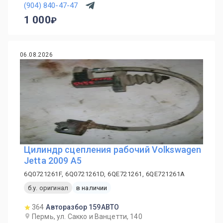
(904) 840-47-47
1 000
06.08.2026
Цилиндр сцепления рабочий Volkswagen
Jetta 2009 A5
6Q0721261F, 6Q0721261D, 6QE721261, 6QE721261A
б.у. оригинал
в наличии
364
Авторазбор 159АВТО
Пермь, ул. Сакко и Ванцетти, 140