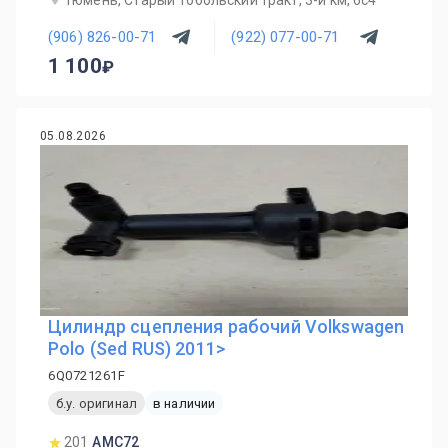
Тюмень, Старый Тобольский тракт, 3-й км, 6с4
(906) 826-00-71
(922) 077-00-71
1 100
05.08.2026
Цилиндр сцепления рабочий Volkswagen
Polo (Sed RUS) 2011>
6Q0721261F
б.у. оригинал
в наличии
201
AMC72