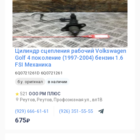
Цилиндр сцепления рабочий Volkswagen
Golf 4 поколение (1997-2004) бензин 1.6
FSI Механика
6Q0721261D 6Q0721261
б.у. оригинал
в наличии
521
ООО РМ ПЛЮС
Реутов, Реутов, Профсоюзная ул., вл1В
(929) 666-61-61
(926) 351-55-55
675