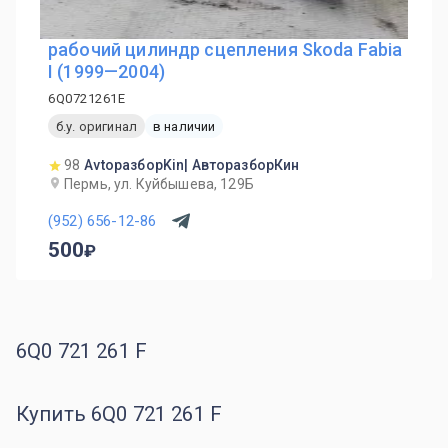
рабочий цилиндр сцепления Skoda Fabia
I (1999—2004)
6Q0721261E
б.у. оригинал
в наличии
98
AvtoразборKin| АвторазборКин
Пермь, ул. Куйбышева, 129Б
(952) 656-12-86
500
6Q0 721 261 F
Купить 6Q0 721 261 F