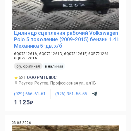
Цилиндр сцепления рабочий Volkswagen
Polo 5 поколение (2009-2015) бензин 1.4 i
Механика 5-дв, х/б
6Q0721261A, 6Q0721261D, 6Q0721261F, 6QE721261
6Q0721261A
б.у. оригинал
в наличии
521
ООО РМ ПЛЮС
Реутов, Реутов, Профсоюзная ул., вл1В
(929) 666-61-61
(926) 351-55-55
1 125
03.08.2026