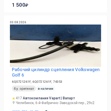
1 500
03.08.2026
Рабочий цилиндр сцепления Volkswagen
Golf 6
6Q0721261F, 6Q0721261F, 74353
б.у. оригинал
в наличии
417
Автокомпания Vapart | Вапарт
Челябинск, 6-й Фабрично-Заводской пер., 29с2