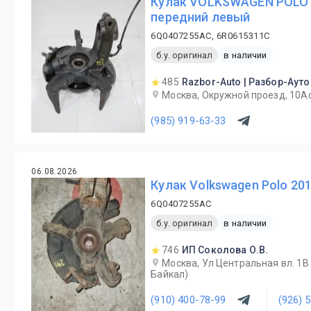
Кулак VOLKSWAGEN POLO 
передний левый
6Q0407255AC, 6R0615311C
б.у. оригинал
в наличии
485
Razbor-Auto | Разбор-Ауто
Москва, Окружной проезд, 10А
(985) 919-63-33
06.08.2026
Кулак Volkswagen Polo 20
6Q0407255AC
б.у. оригинал
в наличии
746
ИП Соколова О.В.
Москва, Ул Центральная вл. 1
Байкал)
(910) 400-78-99
(926) 