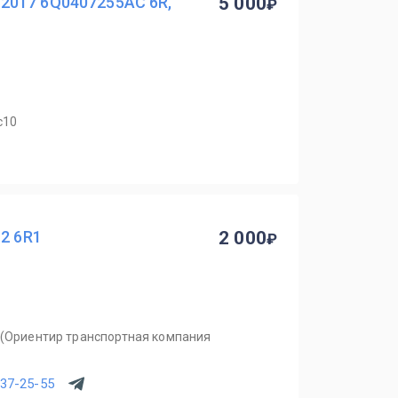
2017 6Q0407255AC 6R,
5 000
с10
12 6R1
2 000
В (Ориентир транспортная компания
537-25-55