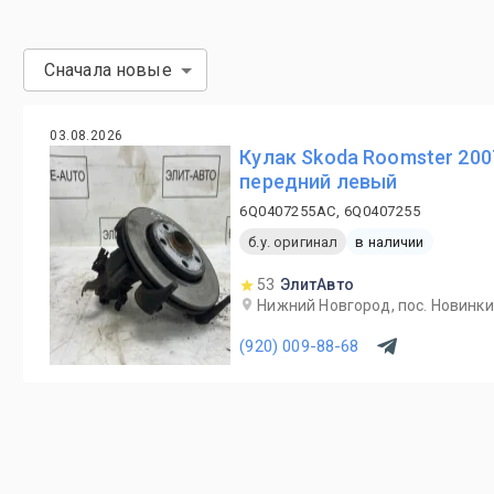
Сначала новые
03.08.2026
Кулак Skoda Roomster 200
передний левый
6Q0407255AC, 6Q0407255
б.у. оригинал
в наличии
53
ЭлитАвто
Нижний Новгород, пос. Новинки,
(920) 009-88-68