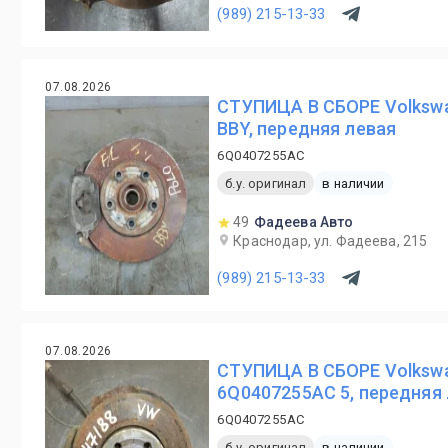
(989) 215-13-33
07.08.2026
СТУПИЦА В СБОРЕ Volkswa
BBY, передняя левая
6Q0407255AC
б.у. оригинал
в наличии
49
Фадеева Авто
Краснодар, ул. Фадеева, 215
(989) 215-13-33
07.08.2026
СТУПИЦА В СБОРЕ Volkswa
6Q0407255AC 5, передняя
6Q0407255AC
б.у. оригинал
в наличии