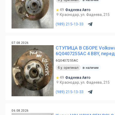
49
Фадеева Авто
Краснодар, ул. Фадеева, 215
(989) 215-13-33
07.08.2026
СТУПИЦА В СБОРЕ Volkswa
6Q0407255AC 4 BBY, перед
6Q0407255AC
б.у. оригинал
в наличии
49
Фадеева Авто
Краснодар, ул. Фадеева, 215
(989) 215-13-33
06.08.2026