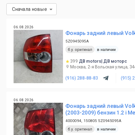
Сначала новые
06.08.2026
Фонарь задний левый Volk
5Z0945095A
б.у. оригинал
в наличии
399
ДВ motors| ДВ моторс
Москва, 2-я Вольская улица, 34
(916) 288-88-83
(915) 
06.08.2026
Фонарь задний левый Vol
(2003-2009) бензин 1.2 i М
4000094, 150805 5Z0945095A
б.у. оригинал
в наличии