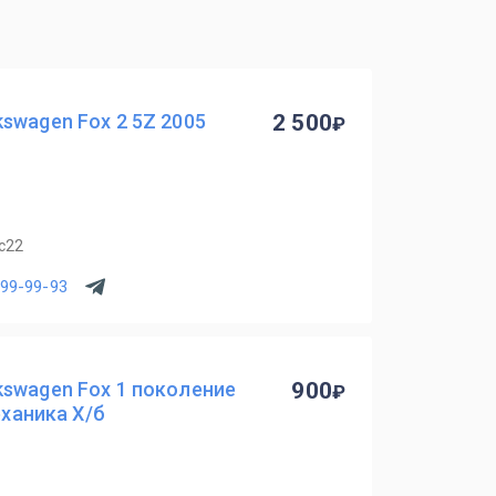
swagen Fox 2 5Z 2005
2 500
с22
299-99-93
kswagen Fox 1 поколение
900
еханика Х/б