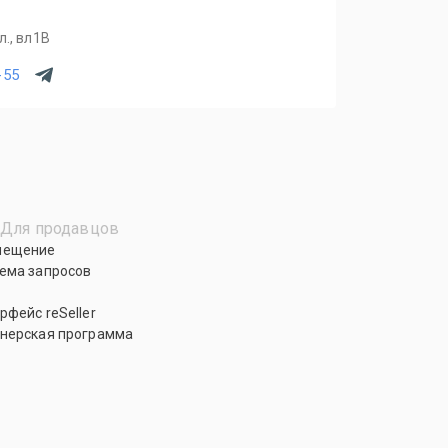
., вл1В
-55
Для продавцов
мещение
ема запросов
рфейс reSeller
нерская программа