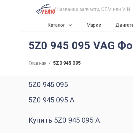
R
Каталог
Марки
Двигат
5Z0 945 095 VAG Фо
Главная
/
5Z0 945 095
5Z0 945 095
5Z0 945 095 A
Купить 5Z0 945 095 A