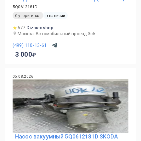
5Q0612181D
б.у. оригинал
в наличии
677
Dizautoshop
Москва, Автомобильный проезд 3с5
(499) 110-13-61
3 000
05.08.2026
Насос вакуумный 5Q0612181D SKODA