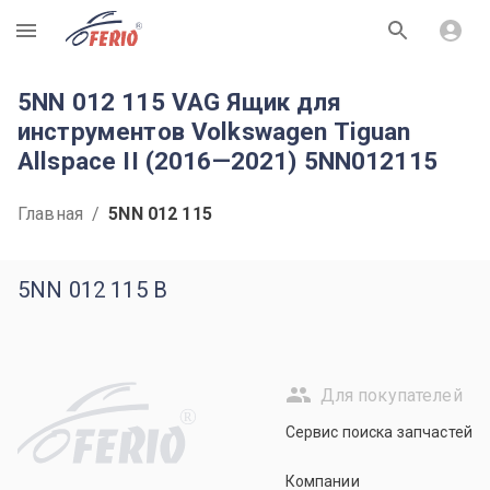
R
5NN 012 115 VAG Ящик для
инструментов Volkswagen Tiguan
Allspace II (2016—2021) 5NN012115
Главная
/
5NN 012 115
5NN 012 115 B
Для покупателей
R
Сервис поиска запчастей
Компании