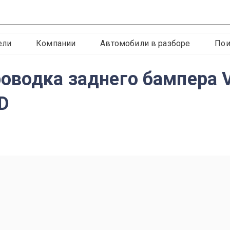
ели
Компании
Автомобили в разборе
Пои
оводка заднего бампера V
D