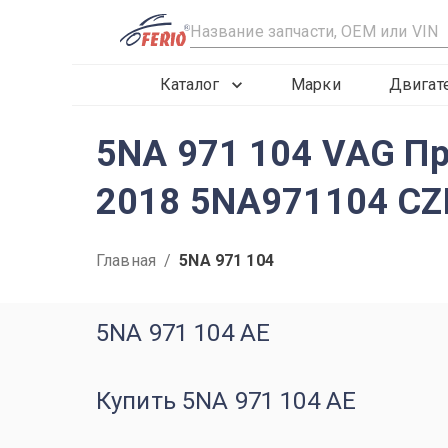
R
Каталог
Марки
Двигат
5NA 971 104 VAG Пр
2018 5NA971104 CZ
Главная
/
5NA 971 104
5NA 971 104 AE
Купить 5NA 971 104 AE