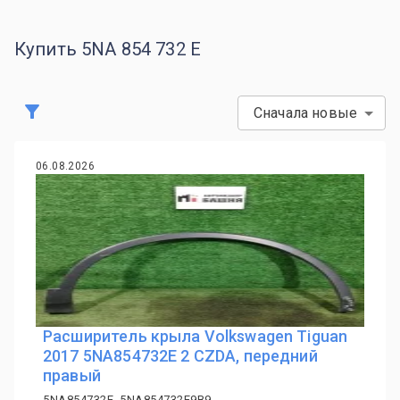
Купить 5NA 854 732 E
Сначала новые
06.08.2026
Расширитель крыла Volkswagen Tiguan
2017 5NA854732E 2 CZDA, передний
правый
5NA854732E, 5NA854732E9B9