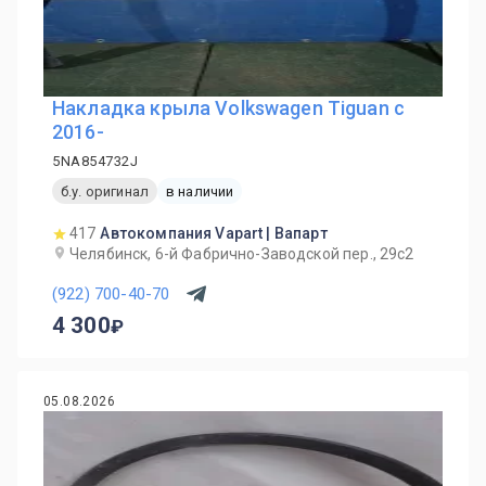
Накладка крыла Volkswagen Tiguan c
2016-
5NA854732J
б.у. оригинал
в наличии
417
Автокомпания Vapart | Вапарт
Челябинск, 6-й Фабрично-Заводской пер., 29с2
(922) 700-40-70
4 300
05.08.2026