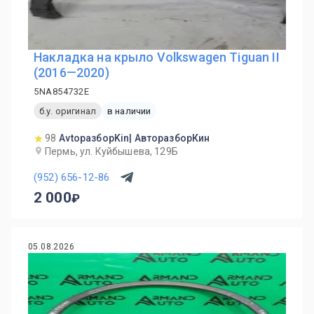
Накладка на крыло Volkswagen Tiguan II
(2016—2020)
5NA854732E
б.у. оригинал
в наличии
98
AvtoразборKin| АвторазборКин
Пермь, ул. Куйбышева, 129Б
(952) 656-12-86
2 000
05.08.2026