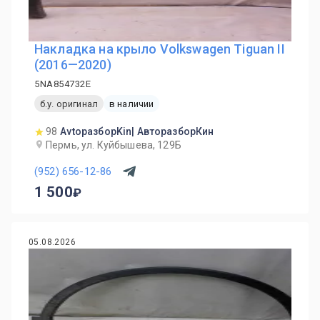
Накладка на крыло Volkswagen Tiguan II
(2016—2020)
5NA854732E
б.у. оригинал
в наличии
98
AvtoразборKin| АвторазборКин
Пермь, ул. Куйбышева, 129Б
(952) 656-12-86
1 500
05.08.2026