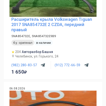
Расширитель крыла Volkswagen Tiguan
2017 5NA854732E 2 CZDA, передний
правый
5NA854732E, 5NA854732E9B9
б.у. оригинал
в наличии
204
Авторазбор Башня
Челябинск, ул. Горького, 24
(982) 280-83-57
(912) 772-66-59
1 650
06.08.2026