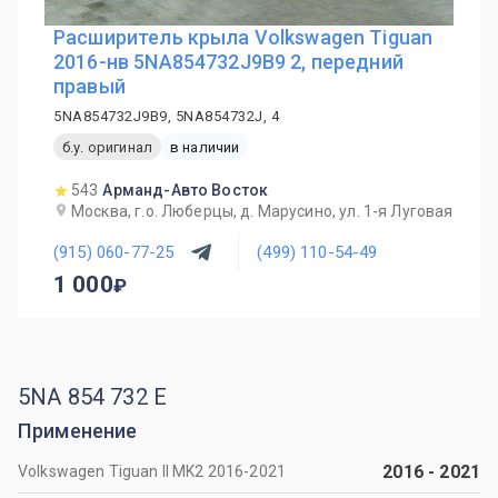
Расширитель крыла Volkswagen Tiguan
2016-нв 5NA854732J9B9 2, передний
правый
5NA854732J9B9, 5NA854732J, 4
б.у. оригинал
в наличии
543
Арманд-Авто Восток
Москва, г.о. Люберцы, д. Марусино, ул. 1-я Луговая
(915) 060-77-25
(499) 110-54-49
1 000
5NA 854 732 E
Применение
2016
-
2021
Volkswagen Tiguan II MK2 2016-2021