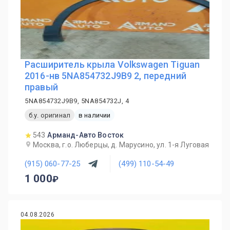
Расширитель крыла Volkswagen Tiguan
2016-нв 5NA854732J9B9 2, передний
правый
5NA854732J9B9, 5NA854732J, 4
б.у. оригинал
в наличии
543
Арманд-Авто Восток
Москва, г.о. Люберцы, д. Марусино, ул. 1-я Луговая
(915) 060-77-25
(499) 110-54-49
1 000
04.08.2026