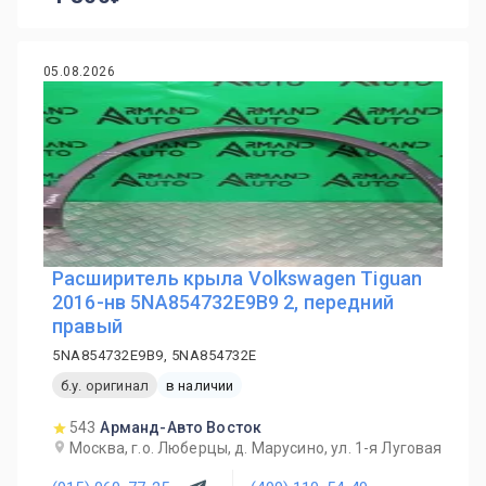
05.08.2026
Расширитель крыла Volkswagen Tiguan
2016-нв 5NA854732E9B9 2, передний
правый
5NA854732E9B9, 5NA854732E
б.у. оригинал
в наличии
543
Арманд-Авто Восток
Москва, г.о. Люберцы, д. Марусино, ул. 1-я Луговая