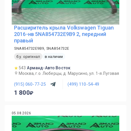
Расширитель крыла Volkswagen Tiguan
2016-нв 5NA854732E9B9 2, передний
правый
5NA854732E9B9, 5NA854732E
б.у. оригинал
в наличии
543
Арманд-Авто Восток
Москва, г.о. Люберцы, д. Марусино, ул. 1-я Луговая
(915) 060-77-25
(499) 110-54-49
1 800
05.08.2026