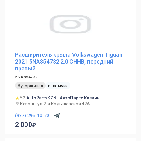
Расширитель крыла Volkswagen Tiguan
2021 5NA854732 2.0 CHHB, передний
правый
5NA854732
б.у. оригинал
в наличии
52
AutoPartsKZN | АвтоПартс Казань
Казань, ул 2-я Кадышевская 47А
(987) 296-10-70
2 000