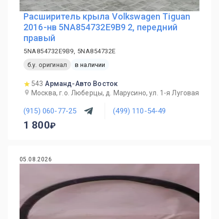
Расширитель крыла Volkswagen Tiguan
2016-нв 5NA854732E9B9 2, передний
правый
5NA854732E9B9, 5NA854732E
б.у. оригинал
в наличии
543
Арманд-Авто Восток
Москва, г.о. Люберцы, д. Марусино, ул. 1-я Луговая
(915) 060-77-25
(499) 110-54-49
1 800
05.08.2026