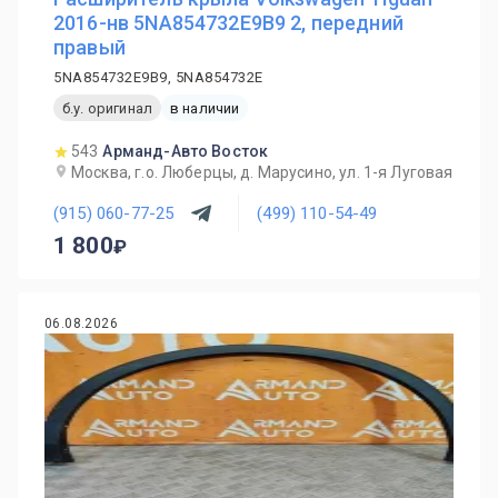
2016-нв 5NA854732E9B9 2, передний
правый
5NA854732E9B9, 5NA854732E
б.у. оригинал
в наличии
543
Арманд-Авто Восток
Москва, г.о. Люберцы, д. Марусино, ул. 1-я Луговая
(915) 060-77-25
(499) 110-54-49
1 800
06.08.2026