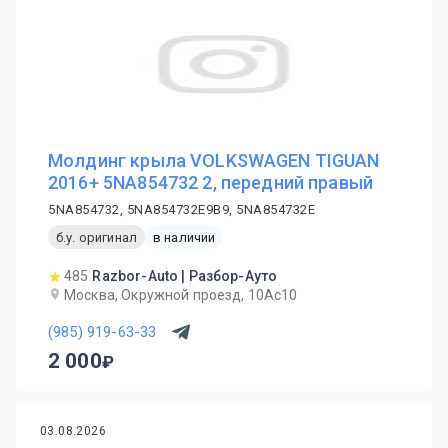
Молдинг крыла VOLKSWAGEN TIGUAN
2016+ 5NA854732 2, передний правый
5NA854732, 5NA854732E9B9, 5NA854732E
б.у. оригинал
в наличии
485
Razbor-Auto | Разбор-Ауто
Москва, Окружной проезд, 10Ас10
(985) 919-63-33
2 000
03.08.2026