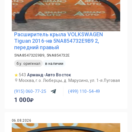
Расширитель крыла VOLKSWAGEN
Tiguan 2016-нв 5NA854732E9B9 2,
передний правый
5NA854732E9B9, 5NA854732E
б.у. оригинал
в наличии
543
Арманд-Авто Восток
Москва, г.о. Люберцы, д. Марусино, ул. 1-я Луговая
(915) 060-77-25
(499) 110-54-49
1 000
06.08.2026