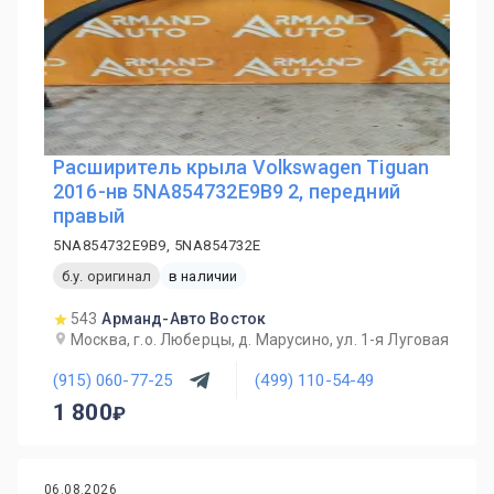
Расширитель крыла Volkswagen Tiguan
2016-нв 5NA854732E9B9 2, передний
правый
5NA854732E9B9, 5NA854732E
б.у. оригинал
в наличии
543
Арманд-Авто Восток
Москва, г.о. Люберцы, д. Марусино, ул. 1-я Луговая
(915) 060-77-25
(499) 110-54-49
1 800
06.08.2026