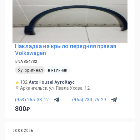
Накладка на крыло передняя правая
Volkswagen
5NA854732
б.у. оригинал
в наличии
132
AutoHouse| АутоХаус
Архангельск, ул. Павла Усова, 12
(953) 265-38-12
(965) 734-76-29
800
03.08.2026