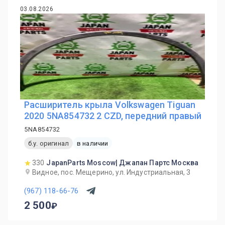
03.08.2026
Расширитель крыла Volkswagen Tiguan
2020 5NA854732 2 CZD, передний правый
5NA854732
б.у. оригинал
в наличии
330
JapanParts Moscow| Джапан Партс Москва
Видное, пос. Мещерино, ул. Индустриальная, 3
(967) 118-66-76
2 500