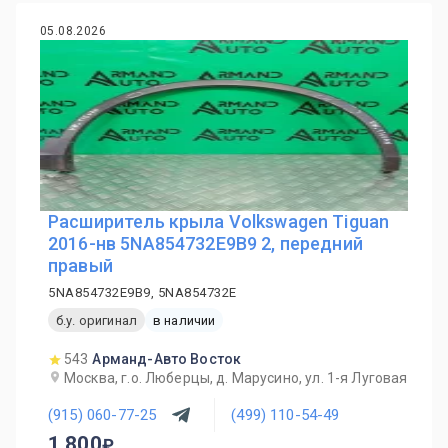
05.08.2026
Расширитель крыла Volkswagen Tiguan
2016-нв 5NA854732E9B9 2, передний
правый
5NA854732E9B9, 5NA854732E
б.у. оригинал
в наличии
543
Арманд-Авто Восток
Москва, г.о. Люберцы, д. Марусино, ул. 1-я Луговая
(915) 060-77-25
(499) 110-54-49
1 800