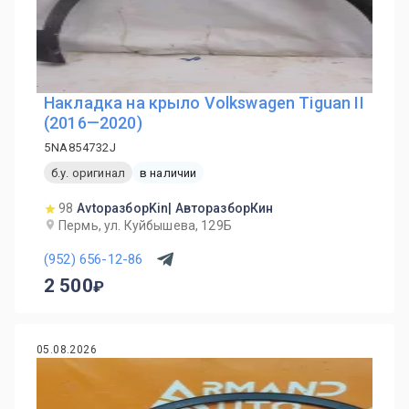
Накладка на крыло Volkswagen Tiguan II
(2016—2020)
5NA854732J
б.у. оригинал
в наличии
98
AvtoразборKin| АвторазборКин
Пермь, ул. Куйбышева, 129Б
(952) 656-12-86
2 500
05.08.2026