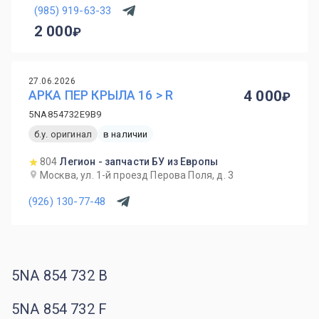
(985) 919-63-33
2 000
27.06.2026
АРКА ПЕР КРЫЛА 16 > R
4 000
5NA854732E9B9
б.у. оригинал
в наличии
804
Легион - запчасти БУ из Европы
Москва, ул. 1-й проезд Перова Поля, д. 3
(926) 130-77-48
5NA 854 732 B
5NA 854 732 F