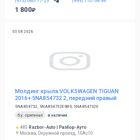
(915) 060-77-25
(499) 110-54-49
1 800
03.08.2026
Молдинг крыла VOLKSWAGEN TIGUAN
2016+ 5NA854732 2, передний правый
5NA854732, 5NA854732E9B9, 5NA854732E
б.у. оригинал
в наличии
485
Razbor-Auto | Разбор-Ауто
Москва, Окружной проезд, 10Ас10