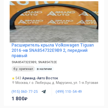
Расширитель крыла Volkswagen Tiguan
2016-нв 5NA854732E9B9 2, передний
правый
5NA854732E9B9, 5NA854732E
б.у. оригинал
в наличии
543
Арманд-Авто Восток
Москва, г.о. Люберцы, д. Марусино, ул. 1-я Луговая
(915) 060-77-25
(499) 110-54-49
1 800