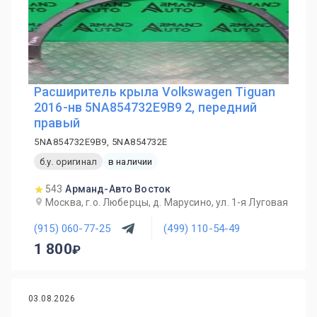
Расширитель крыла Volkswagen Tiguan
2016-нв 5NA854732E9B9 2, передний
правый
5NA854732E9B9, 5NA854732E
б.у. оригинал
в наличии
543
Арманд-Авто Восток
Москва, г.о. Люберцы, д. Марусино, ул. 1-я Луговая
(915) 060-77-25
(499) 110-54-49
1 800
03.08.2026