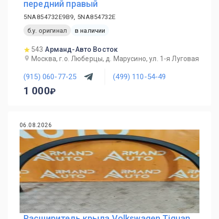
передний правый
5NA854732E9B9, 5NA854732E
б.у. оригинал
в наличии
543
Арманд-Авто Восток
Москва, г.о. Люберцы, д. Марусино, ул. 1-я Луговая
(915) 060-77-25
(499) 110-54-49
1 000
06.08.2026
Расширитель крыла Volkswagen Tiguan