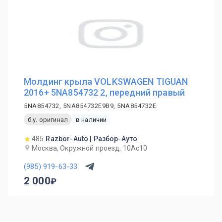
Молдинг крыла VOLKSWAGEN TIGUAN
2016+ 5NA854732 2, передний правый
5NA854732, 5NA854732E9B9, 5NA854732E
б.у. оригинал
в наличии
485
Razbor-Auto | Разбор-Ауто
Москва, Окружной проезд, 10Ас10
(985) 919-63-33
2 000