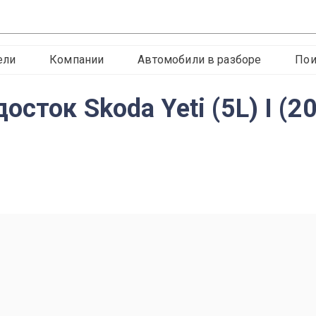
ели
Компании
Автомобили в разборе
Пои
осток Skoda Yeti (5L) I (