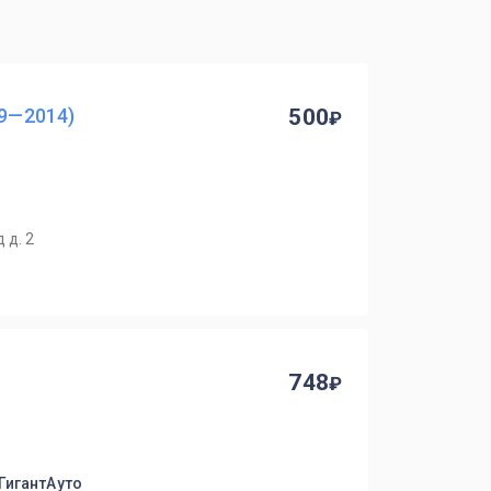
09—2014)
500
 д. 2
748
 ГигантАуто