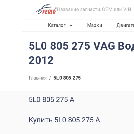
R
Каталог
Марки
Двигат
5L0 805 275 VAG Вод
2012
Главная
/
5L0 805 275
5L0 805 275 A
Купить 5L0 805 275 A