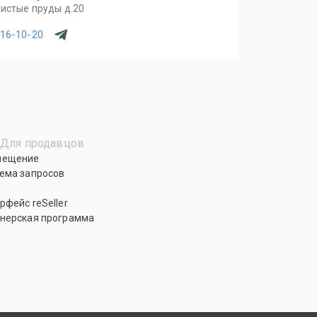
Чистые пруды д.20
716-10-20
Для продавцов
мещение
ема запросов
рфейс reSeller
нерская программа