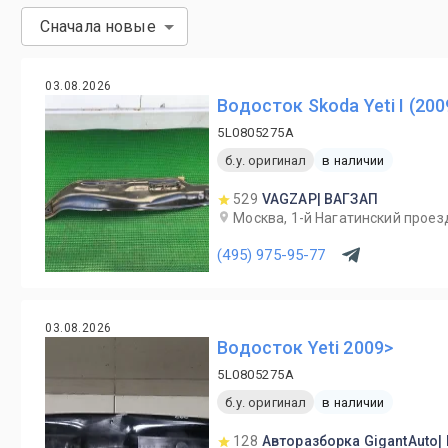
Сначала новые
03.08.2026
Водосток Skoda Yeti I (20
5L0805275A
б.у. оригинал
в наличии
529
VAGZAP| ВАГЗАП
Москва, 1-й Нагатинский проезд
(495) 975-95-77
03.08.2026
Водосток Yeti 2009>
5L0805275A
б.у. оригинал
в наличии
128
Авторазборка GigantAuto|